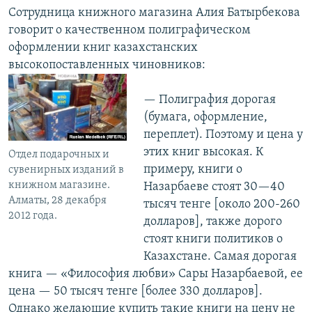
Сотрудница книжного магазина Алия Батырбекова
говорит о качественном полиграфическом
оформлении книг казахстанских
высокопоставленных чиновников:
— Полиграфия дорогая
(бумага, оформление,
переплет). Поэтому и цена у
этих книг высокая. К
Отдел подарочных и
примеру, книги о
сувенирных изданий в
книжном магазине.
Назарбаеве стоят 30—40
Алматы, 28 декабря
тысяч тенге [около 200-260
2012 года.
долларов], также дорого
стоят книги политиков о
Казахстане. Самая дорогая
книга — «Философия любви» Сары Назарбаевой, ее
цена — 50 тысяч тенге [более 330 долларов].
Однако желающие купить такие книги на цену не