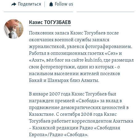
Поделиться
Follow us
Казис ТОГУЗБАЕВ
Полковник запаса Казис Тогузбаев после
окончания военной службы занялся
журналистикой, увлекся фотографированием.
Работал в оппозиционных газетах «Сөз» и
«Азат», вёл блог на сайте kub.info, где размещал
свои фоторепортажи, один из которых - о
насильном выселении жителей поселков
Бакай и Шанырак близ Алматы.
В январе 2007 года Казис Тогузбаев был
награжден премией «Свобода» за вклад в
продвижение демократических ценностей в
Казахстане. С сентября 2008 года Казис
Тогузбаев работает корреспондентом Азаттыка
– Казахской редакции Радио «Свободная
Европа»/Радио «Свобода».