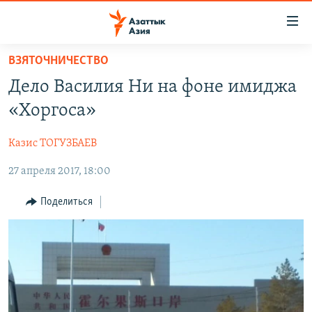
Доступность
ссылок
Вернуться
ВЗЯТОЧНИЧЕСТВО
к
ЦЕНТРАЛЬНАЯ АЗИЯ
Дело Василия Ни на фоне имиджа
основному
НОВОСТИ
КАЗАХСТАН
содержанию
«Хоргоса»
ВОЙНА В УКРАИНЕ
Вернутся
КЫРГЫЗСТАН
к
Казис ТОГУЗБАЕВ
НА ДРУГИХ ЯЗЫКАХ
УЗБЕКИСТАН
главной
27 апреля 2017, 18:00
ТАДЖИКИСТАН
ҚАЗАҚША
навигации
ПОДПИШИТЕСЬ НА НАС В СОЦСЕТЯХ
Вернутся
КЫРГЫЗЧА
Поделиться
к
ЎЗБЕКЧА
поиску
ТОҶИКӢ
Все сайты РСЕ/РС
TÜRKMENÇE