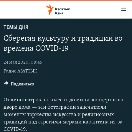
Доступность
ссылок
Вернуться
ТЕМЫ ДНЯ
к
ЦЕНТРАЛЬНАЯ АЗИЯ
Сберегая культуру и традиции во
основному
НОВОСТИ
КАЗАХСТАН
содержанию
времена COVID-19
ВОЙНА В УКРАИНЕ
Вернутся
КЫРГЫЗСТАН
к
24 мая 2020, 08:45
НА ДРУГИХ ЯЗЫКАХ
УЗБЕКИСТАН
главной
Радио АЗАТТЫК
ТАДЖИКИСТАН
ҚАЗАҚША
навигации
ПОДПИШИТЕСЬ НА НАС В СОЦСЕТЯХ
Вернутся
Поделиться
КЫРГЫЗЧА
к
ЎЗБЕКЧА
поиску
От кинотеатров на колёсах до мини-концертов во
ТОҶИКӢ
Все сайты РСЕ/РС
дворе дома — эти фотографии запечатлели
моменты торжества искусства и религиозных
TÜRKMENÇE
традиций над строгими мерами карантина из-за
COVID-19.