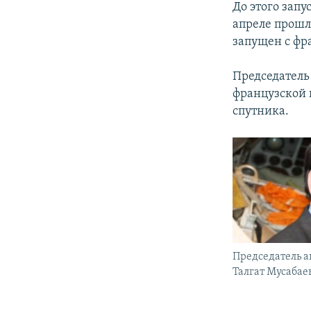
До этого запу
апреле прошло
запущен с фр
Председатель
французской 
спутника.
Председатель а
Талгат Мусабае