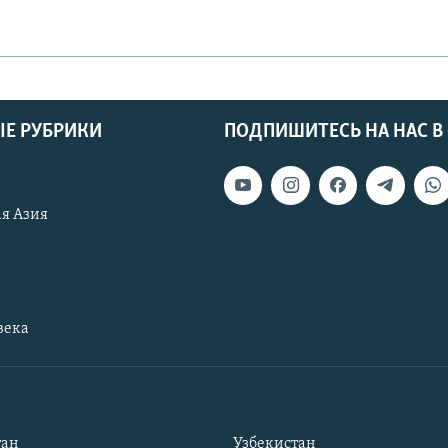
Е РУБРИКИ
ПОДПИШИТЕСЬ НА НАС В
я Азия
века
тан
Узбекистан