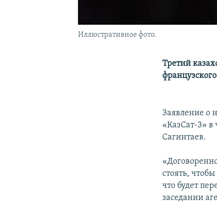
Иллюстративное фото.
Третий казахс
французского
Заявление о 
«КазСат-3» в
Сагинтаев.
«Договоренно
стоять, чтоб
что будет пер
заседании аг