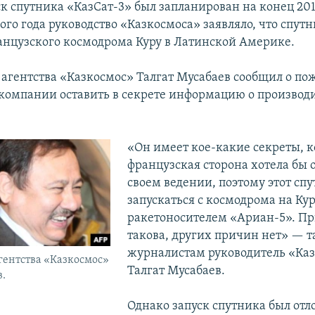
ск спутника «КазСат-3» был запланирован на конец 201
го года руководство «Казкосмоса» заявляло, что спутн
анцузского космодрома Куру в Латинской Америке.
 агентства «Казкосмос» Талгат Мусабаев сообщил о п
компании оставить в секрете информацию о производ
«Он имеет кое-какие секреты, 
французская сторона хотела бы о
своем ведении, поэтому этот спу
запускаться с космодрома на Кур
ракетоносителем «Ариан-5». П
такова, других причин нет» — т
журналистам руководитель «Ка
гентства «Казкосмос»
Талгат Мусабаев.
в.
Однако запуск спутника был отл