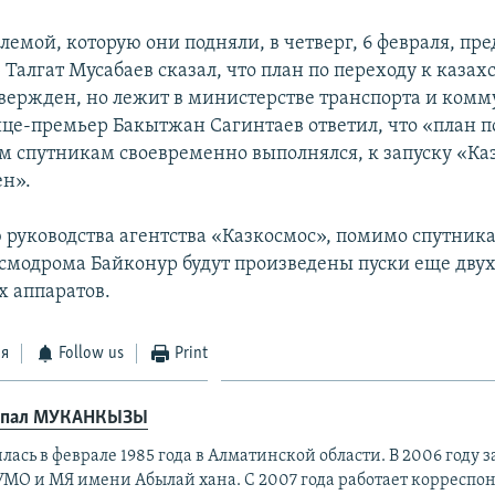
блемой, которую они подняли, в четверг, 6 февраля, пр
Талгат Мусабаев сказал, что план по переходу к каза
вержден, но лежит в министерстве транспорта и ком
ице-премьер Бакытжан Сагинтаев ответил, что «план п
м спутникам своевременно выполнялся, к запуску «Ка
ен».
 руководства агентства «Казкосмос», помимо спутника
космодрома Байконур будут произведены пуски еще дву
х аппаратов.
ся
Follow us
Print
кпал МУКАНКЫЗЫ
лась в феврале 1985 года в Алматинской области. В 2006 году 
УМО и МЯ имени Абылай хана. С 2007 года работает корреспо