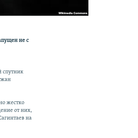
апущен не с
й спутник
ытжан
жно жестко
ение от них,
 Сагинтаев на