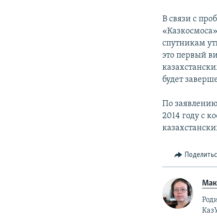
В связи с про
«Казкосмоса» 
спутникам ут
это первый в
казахстански
будет заверш
По заявлению
2014 году с 
казахстански
Поделить
Ма
Роди
Каз