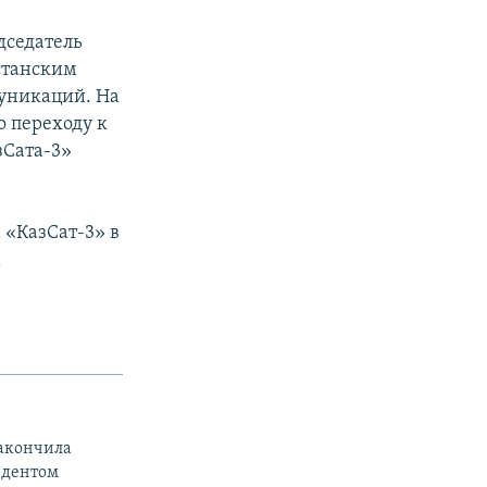
едседатель
хстанским
муникаций. На
о переходу к
зСата-3»
 «КазСат-3» в
х
закончила
ндентом