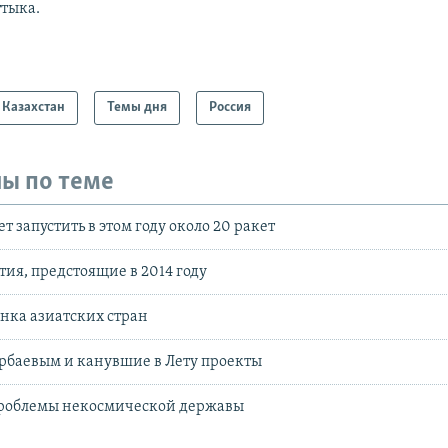
ттыка.
Казахстан
Темы дня
Россия
ы по теме
т запустить в этом году около 20 ракет
ия, предстоящие в 2014 году
нка азиатских стран
рбаевым и канувшие в Лету проекты
роблемы некосмической державы