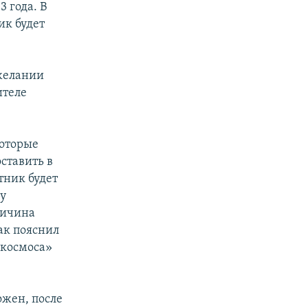
3 года. В
ик будет
ожелании
ителе
которые
ставить в
тник будет
у
ричина
ак пояснил
зкосмоса»
ожен, после