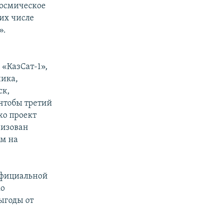
 космическое
их числе
».
 «КазСат-1»,
ника,
ск,
 чтобы третий
ко проект
ризован
ом на
 официальной
ко
выгоды от