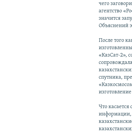
чего заговори
агентство «Р
значится зап
Объяснений э
После того ка
изготовленным
«КазСат-2», с
сопровождала
казахстански
спутника, пр
«Казкосмосом
изготовление
Что касается 
информации, 
казахстанские
казахстански