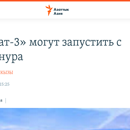
ат-3» могут запустить с
нура
НКЫЗЫ
15:25
ся