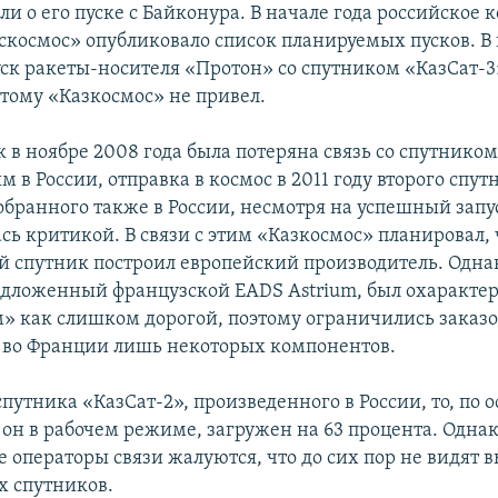
ли о его пуске с Байконура. В начале года российское
оскосмос» опубликовало список планируемых пусков. В 
уск ракеты-носителя «Протон» со спутником «КазСат-3
тому «Казкосмос» не привел.
к в ноябре 2008 года была потеряна связь со спутником
 в России, отправка в космос в 2011 году второго спут
обранного также в России, несмотря на успешный запу
сь критикой. В связи с этим «Казкосмос» планировал,
й спутник построил европейский производитель. Одна
едложенный французской EADS Astrium, был охаракте
» как слишком дорогой, поэтому ограничились заказ
 во Франции лишь некоторых компонентов.
спутника «КазСат-2», произведенного в России, то, по
он в рабочем режиме, загружен на 63 процента. Одна
 операторы связи жалуются, что до сих пор не видят 
х спутников.