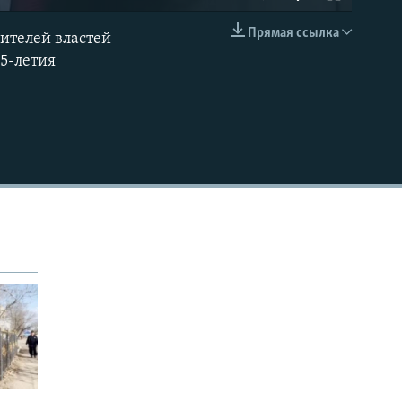
Прямая ссылка
ителей властей
EMBED
25-летия