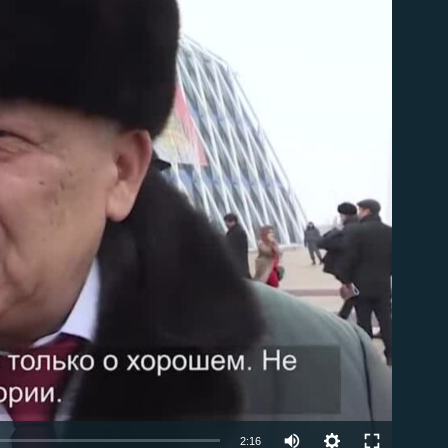
able
2:16