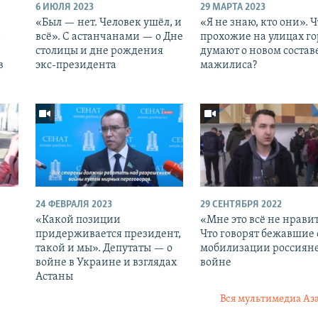
6 ИЮЛЯ 2023
29 МАРТА 2023
«Был — нет. Человек ушёл, и
«Я не знаю, кто они». Ч
ь
всё». С астанчанами — о Дне
прохожие на улицах го
столицы и дне рождения
думают о новом состав
в
экс-президента
мажилиса?
24 ФЕВРАЛЯ 2023
29 СЕНТЯБРЯ 2022
«Какой позиции
«Мне это всё не нравит
придерживается президент,
Что говорят бежавшие 
такой и мы». Депутаты — о
мобилизации россияне
войне в Украине и взглядах
войне
Астаны
Вся мультимедиа Аз