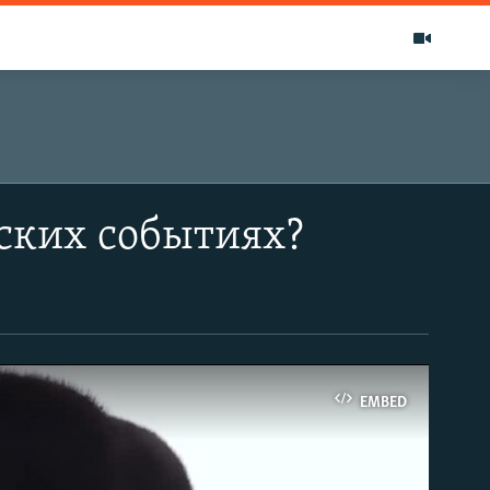
нских событиях?
EMBED