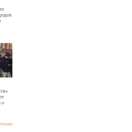
то
родов
е
ся».
от
 о
аттыка