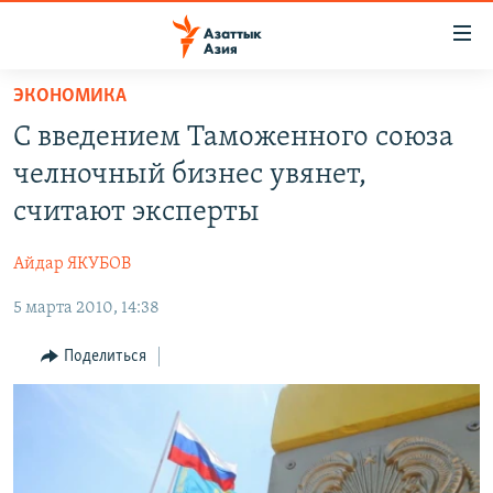
Доступность
ссылок
Вернуться
ЭКОНОМИКА
к
ЦЕНТРАЛЬНАЯ АЗИЯ
С введением Таможенного союза
основному
НОВОСТИ
КАЗАХСТАН
содержанию
челночный бизнес увянет,
ВОЙНА В УКРАИНЕ
Вернутся
КЫРГЫЗСТАН
считают эксперты
к
НА ДРУГИХ ЯЗЫКАХ
УЗБЕКИСТАН
главной
Айдар ЯКУБОВ
ТАДЖИКИСТАН
ҚАЗАҚША
навигации
ПОДПИШИТЕСЬ НА НАС В СОЦСЕТЯХ
Вернутся
5 марта 2010, 14:38
КЫРГЫЗЧА
к
ЎЗБЕКЧА
Поделиться
поиску
ТОҶИКӢ
Все сайты РСЕ/РС
TÜRKMENÇE