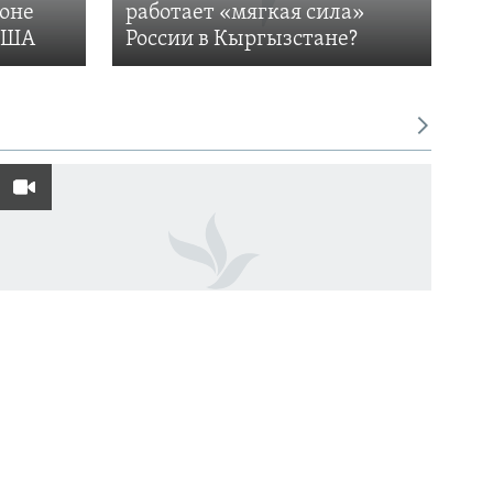
фоне
работает «мягкая сила»
 США
России в Кыргызстане?
«Cафари на людей»: российский дрон
атаковал продавца овощей в Херсоне