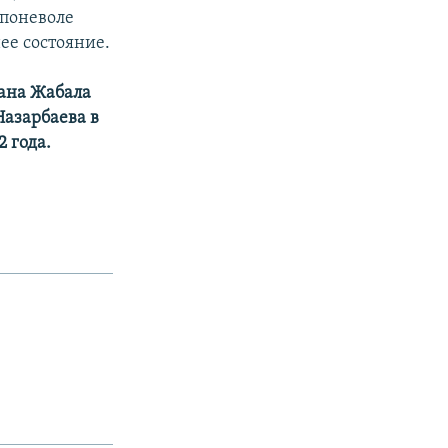
 поневоле
ее состояние.
тана Жабала
Назарбаева в
2 года.