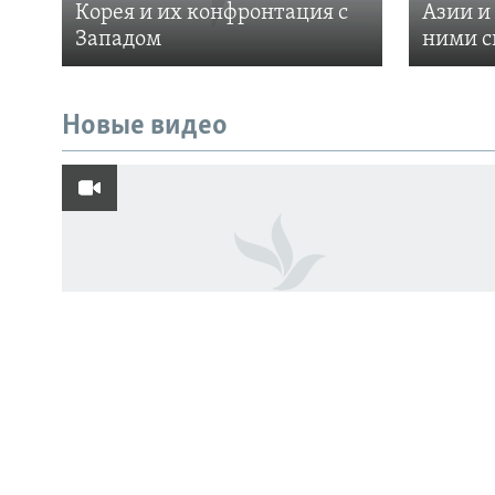
Корея и их конфронтация с
Азии и
Западом
ними с
Новые видео
ПОДПИШИТЕСЬ НА НАС В СОЦСЕТЯХ
Все сайты РСЕ/РС
Тигры возвращаются в дикую природу
Казахстана