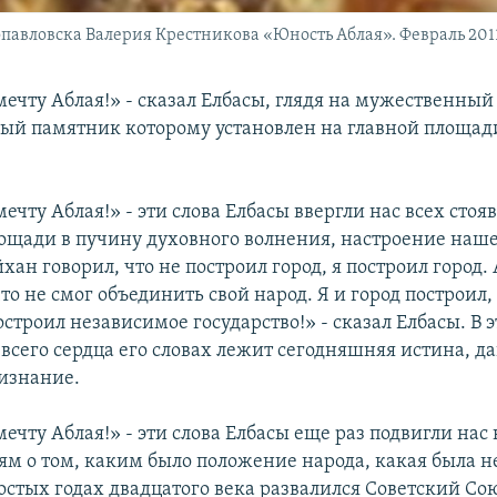
авловска Валерия Крестникова «Юность Аблая». Февраль 2011
мечту Аблая!» - сказал Елбасы, глядя на мужественный
вый памятник которому установлен на главной площад
ечту Аблая!» - эти слова Елбасы ввергли нас всех стоя
ощади в пучину духовного волнения, настроение наше
хан говорил, что не построил город, я построил город.
то не смог объединить свой народ. Я и город построил
остроил независимое государство!» - сказал Елбасы. В 
всего сердца его словах лежит сегодняшняя истина, д
изнание.
ечту Аблая!» - эти слова Елбасы еще раз подвигли нас 
м о том, каким было положение народа, какая была н
остых годах двадцатого века развалился Советский Со