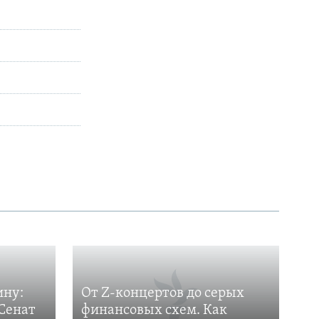
ину:
От Z-концертов до серых
Сенат
финансовых схем. Как