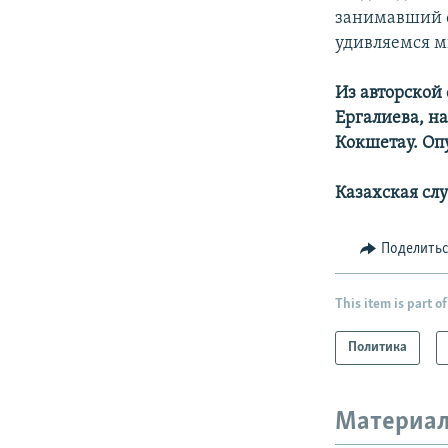
занимавший о
удивляемся м
Из авторской
Ергалиева, н
Кокшетау. Оп
Казахская сл
Поделить
This item is part of
Политика
Материал