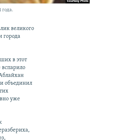
 года.
 лик великого
и города
вших в этот
 вспарило
 Аблайхан
, и объединил
этих
авно уже
к
еразбериха,
юз,