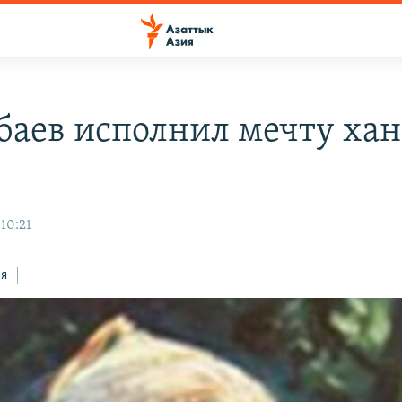
баев исполнил мечту хан
 10:21
ся