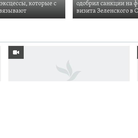
 эксцессы, которые с
одобрил санкции на 
вязывают
визита Зеленского в
Уголовные дела и запрет на
профессию: как преследуют