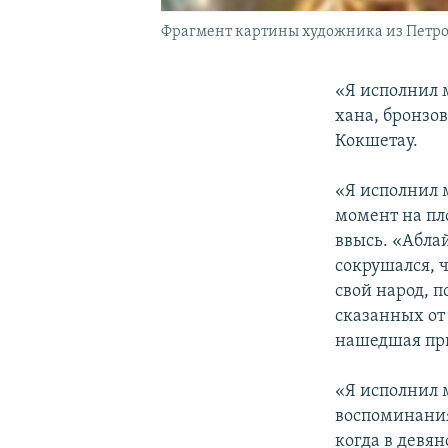
Фрагмент картины художника из Петроп
«Я исполнил 
хана, бронзо
Кокшетау.
«Я исполнил м
момент на пл
ввысь. «Аблай
сокрушался, ч
свой народ, п
сказанных от 
нашедшая пр
«Я исполнил м
воспоминания
когда в девян