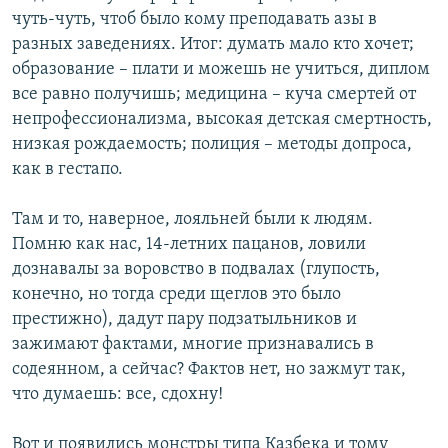
чуть-чуть, чтоб было кому преподавать азы в
разных заведениях. Итог: думать мало кто хочет;
образование – плати и можешь не учиться, диплом
все равно получишь; медицина – куча смертей от
непрофессионализма, высокая детская смертность,
низкая рождаемость; полиция – методы допроса,
как в гестапо.
Там и то, наверное, лояльней были к людям.
Помню как нас, 14-летних пацанов, ловили
дознавалы за воровство в подвалах (глупость,
конечно, но тогда среди щеглов это было
престижно), дадут пару подзатыльников и
зажимают фактами, многие признавались в
содеянном, а сейчас? Фактов нет, но зажмут так,
что думаешь: все, сдохну!
Вот и появились монстры типа Казбека и тому