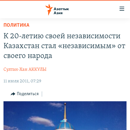
Доступность
ссылок
Вернуться
ПОЛИТИКА
к
ЦЕНТРАЛЬНАЯ АЗИЯ
К 20-летию своей независимости
основному
НОВОСТИ
КАЗАХСТАН
содержанию
Казахстан стал «независимым» от
ВОЙНА В УКРАИНЕ
Вернутся
КЫРГЫЗСТАН
своего народа
к
НА ДРУГИХ ЯЗЫКАХ
УЗБЕКИСТАН
главной
Султан-Хан АККУЛЫ
ТАДЖИКИСТАН
ҚАЗАҚША
навигации
ПОДПИШИТЕСЬ НА НАС В СОЦСЕТЯХ
Вернутся
11 июля 2011, 07:29
КЫРГЫЗЧА
к
ЎЗБЕКЧА
Поделиться
поиску
ТОҶИКӢ
Все сайты РСЕ/РС
TÜRKMENÇE