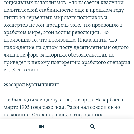
социальных катаклизмов. Что касается хваленой
политической стабильности: еще в прошлом году
никто из серьезных мировых политиков и
экспертов не мог предречь того, что произошло в
арабском мире, этой волны революций. Но
произошло то, что произошло. И как знать, что
нахождение на одном посту десятилетиями одного
лица при форс-мажорных обстоятельствах не
приведет к некому повторению арабского сценария
и в Казахстане.
Жасарал Куанышалин:
– Я был одним из депутатов, которых Назарбаев в
марте 1995 года разогнал. Разогнал совершенно
незаконно. С тех пор пошло откровенное
строительство режима личной власти Назарбаева.
Когда он штамповал указы, имеющие силу закона,