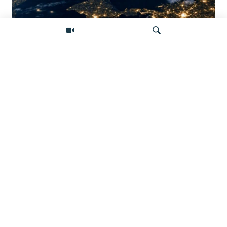
Донбасс во тьме: снимки со спутника
показывают депопуляцию
Искать
Крым во тьме: украинские дроны бьют