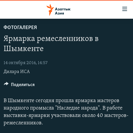
Доступность
ссылок
Вернуться
ФОТОГАЛЕРЕЯ
к
ЦЕНТРАЛЬНАЯ АЗИЯ
Ярмарка ремесленников в
основному
НОВОСТИ
КАЗАХСТАН
содержанию
Шымкенте
ВОЙНА В УКРАИНЕ
Вернутся
КЫРГЫЗСТАН
к
14 октября 2016, 14:57
НА ДРУГИХ ЯЗЫКАХ
УЗБЕКИСТАН
главной
Дилара ИСА
ТАДЖИКИСТАН
ҚАЗАҚША
навигации
ПОДПИШИТЕСЬ НА НАС В СОЦСЕТЯХ
Вернутся
Поделиться
КЫРГЫЗЧА
к
ЎЗБЕКЧА
поиску
В Шымкенте сегодня прошла ярмарка мастеров
ТОҶИКӢ
Все сайты РСЕ/РС
народного промысла "Наследие народа". В работе
выставки-ярмарки участвовали около 40 мастеров-
TÜRKMENÇE
ремесленников.