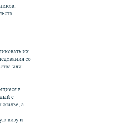
ников.
льств
бликовать их
ледования со
ьства или
ющиеся в
нный с
и жилье, а
ую визу и