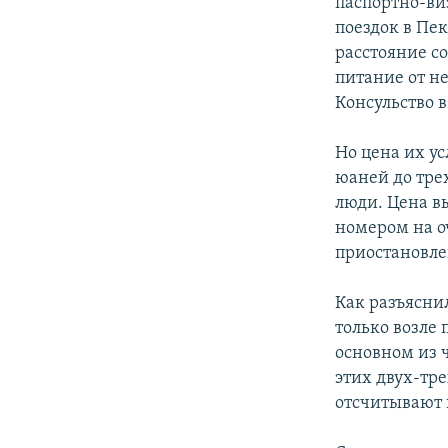
паспортно-виз
поездок в Пе
расстояние с
питание от не
Консульство 
Но цена их ус
юаней до трех
люди. Цена вы
номером на о
приостановле
Как разъясни
только возле 
основном из 
этих двух-тре
отсчитывают 