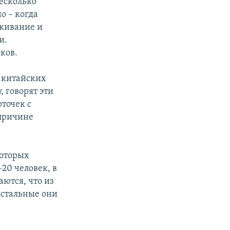
несколько
о – когда
оживание и
и.
ков.
ч китайских
, говорят эти
рточек с
 причине
которых
20 человек, в
ются, что из
остальные они