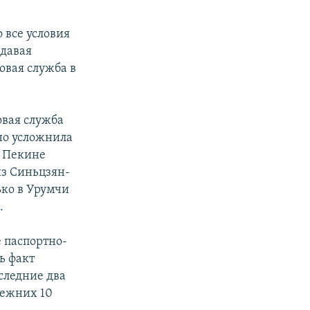
 все условия
ыдавая
овая служба в
овая служба
но усложнила
в Пекине
из Синьцзян-
ько в Урумчи
.
 паспортно-
ь факт
следние два
режних 10