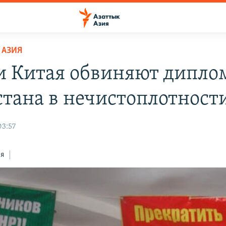
 АЗИЯ
и Китая обвиняют дипло
стана в нечистоплотност
03:57
ся