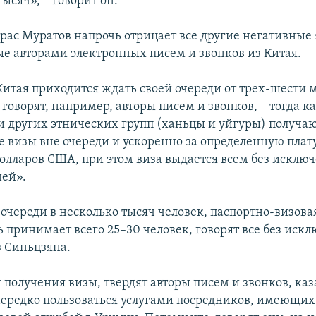
тысяч», – говорит он.
рас Муратов напрочь отрицает все другие негативные 
е авторами электронных писем и звонков из Китая.
Китая приходится ждать своей очереди от трех-шести 
– говорят, например, авторы писем и звонков, – тогда к
и других этнических групп (ханьцы и уйгуры) получа
е визы вне очереди и ускоренно за определенную плату
долларов США, при этом виза выдается всем без исклю
ней».
очереди в несколько тысяч человек, паспортно-визова
ь принимает всего 25–30 человек, говорят все без иск
 Синьцзяна.
 получения визы, твердят авторы писем и звонков, ка
редко пользоваться услугами посредников, имеющих 