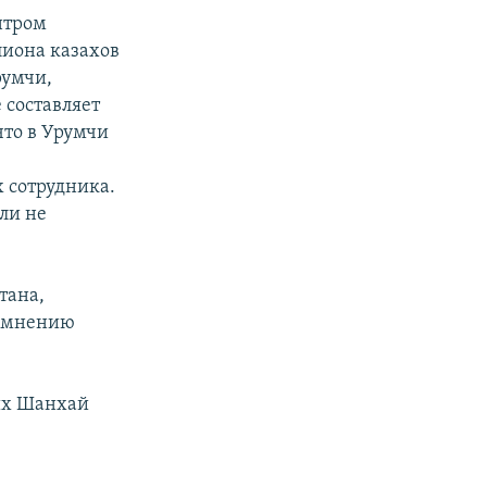
нтром
лиона казахов
румчи,
 составляет
что в Урумчи
а
х сотрудника.
ли не
тана,
о мнению
ых Шанхай