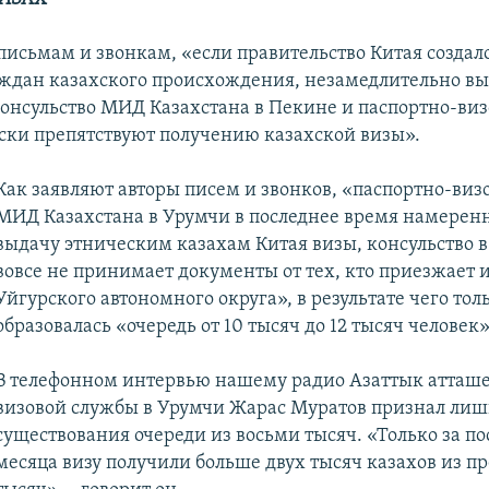
письмам и звонкам, «если правительство Китая создало
аждан казахского происхождения, незамедлительно в
 консульство МИД Казахстана в Пекине и паспортно-виз
ски препятствуют получению казахской визы».
Как заявляют авторы писем и звонков, «паспортно-виз
МИД Казахстана в Урумчи в последнее время намерен
выдачу этническим казахам Китая визы, консульство 
вовсе не принимает документы от тех, кто приезжает 
Уйгурского автономного округа», в результате чего тол
образовалась «очередь от 10 тысяч до 12 тысяч человек»
В телефонном интервью нашему радио Азаттык атташе
визовой службы в Урумчи Жарас Муратов признал лиш
существования очереди из восьми тысяч. «Только за по
месяца визу получили больше двух тысяч казахов из п