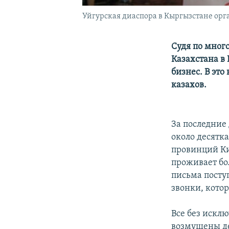
Уйгурская диаспора в Кыргызстане орган
Судя по мног
Казахстана в
бизнес. В эт
казахов.
За последние
около десятк
провинций Ки
проживает бо
письма посту
звонки, кото
Все без искл
возмущены де