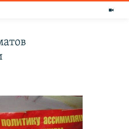
матов
и