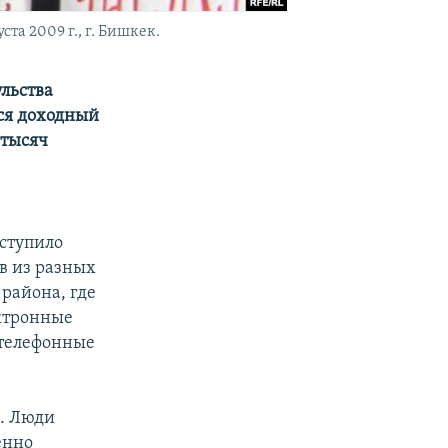
та 2009 г., г. Бишкек.
льства
ся доходный
 тысяч
оступило
в из разных
района, где
ектронные
 телефонные
а. Люди
енно