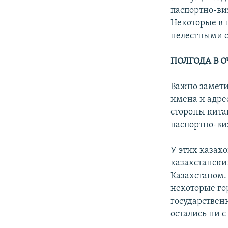
паспортно-ви
Некоторые в 
нелестными 
ПОЛГОДА В О
Важно заметит
имена и адрес
стороны кита
паспортно-ви
У этих казахо
казахстанских
Казахстаном. 
некоторые го
государственн
остались ни с