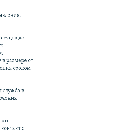
явления,
месяцев до
ак
ют
 в размере от
чения сроком
я служба в
лючения
захи
контакт с