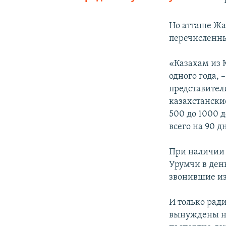
Но атташе Жа
перечисленны
«Казахам из 
одного года, 
представител
казахстански
500 до 1000 
всего на 90 д
При наличии 
Урумчи в ден
звонившие из
И только ради
вынуждены не