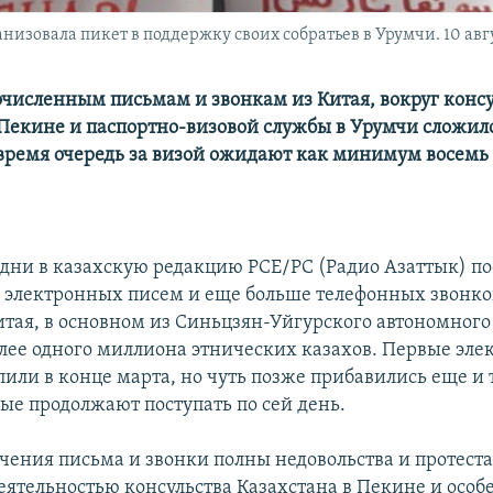
изовала пикет в поддержку своих собратьев в Урумчи. 10 авгус
очисленным письмам и звонкам из Китая, вокруг консу
 Пекине и паспортно-визовой службы в Урумчи сложил
о время очередь за визой ожидают как минимум восемь
 дни в казахскую редакцию РСЕ/РС (Радио Азаттык) п
а электронных писем и еще больше телефонных звонко
тая, в основном из Синьцзян-Уйгурского автономного 
лее одного миллиона этнических казахов. Первые эл
пили в конце марта, но чуть позже прибавились еще и
рые продолжают поступать по сей день.
ючения письма и звонки полны недовольства и протест
ятельностью консульства Казахстана в Пекине и особ