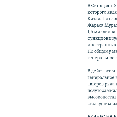
В Синьцзян-
которого явля
Китая. По сл
Жараса Мурат
1,5 миллиона.
функционируе
иностранных 
По общему мн
генеральное к
В действител
генеральное 
авторов ряда 
полуторамилл
высокопостав
стал одним и
БИЗНЕС НА 