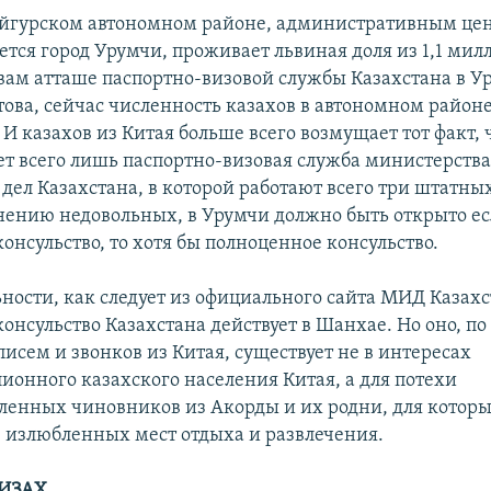
Уйгурском автономном районе, административным це
ется город Урумчи, проживает львиная доля из 1,1 мил
овам атташе паспортно-визовой службы Казахстана в У
ова, сейчас численность казахов в автономном районе
 И казахов из Китая больше всего возмущает тот факт, 
т всего лишь паспортно-визовая служба министерств
дел Казахстана, в которой работают всего три штатны
ению недовольных, в Урумчи должно быть открыто ес
онсульство, то хотя бы полноценное консульство.
ьности, как следует из официального сайта МИД Казахс
консульство Казахстана действует в Шанхае. Но оно, п
писем и звонков из Китая, существует не в интересах
ионного казахского населения Китая, а для потехи
ленных чиновников из Акорды и их родни, для котор
з излюбленных мест отдыха и развлечения.
ВИЗАХ