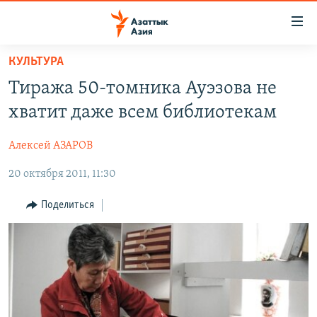
Доступность
ссылок
Вернуться
КУЛЬТУРА
к
ЦЕНТРАЛЬНАЯ АЗИЯ
Тиража 50-томника Ауэзова не
основному
НОВОСТИ
КАЗАХСТАН
содержанию
хватит даже всем библиотекам
ВОЙНА В УКРАИНЕ
Вернутся
КЫРГЫЗСТАН
к
Алексей АЗАРОВ
НА ДРУГИХ ЯЗЫКАХ
УЗБЕКИСТАН
главной
20 октября 2011, 11:30
ТАДЖИКИСТАН
ҚАЗАҚША
навигации
ПОДПИШИТЕСЬ НА НАС В СОЦСЕТЯХ
Вернутся
КЫРГЫЗЧА
Поделиться
к
ЎЗБЕКЧА
поиску
ТОҶИКӢ
Все сайты РСЕ/РС
TÜRKMENÇE