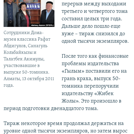
перерыв между выходами
третьего и четвертого тома
составил целых три года.
Дальше дело пошло еще
Сотрудники Дома-
хуже – тираж снизился до
музея классика Рафат
одной тысячи экземпляров.
Абдигулов, Санагуль
Кольбайкызы и
После того как финансовые
Талатбек Акимулы,
проблемы издательства
участвовавшие в
«Гылым» поставили его на
выпуске 50-томника.
грань краха, выпуск 50-
Алматы, 13 октября 2011
года.
томника перепоручили
издательству «Жибек
Жолы». Это произошло в
период подготовки двенадцатого тома.
Тираж некоторое время продолжал держаться на
уровне одной тысячи экземпляров, но затем вырос