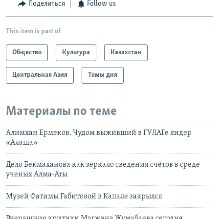
Поделиться
Follow us
This item is part of
Общество
Культура
Казахстан
Центральная Азия
Темы дня
Материалы по теме
Алимхан Ермеков. Чудом выживший в ГУЛАГе лидер
«Алаша»
Дело Бекмаханова как зеркало сведения счётов в среде
ученых Алма-Аты
Музей Фатимы Габитовой в Капале закрылся
Вчерашние критики Магжана Жумабаева сегодня