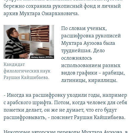
бережно сохранила рукописный фонд и личный
архив Мухтара Омархановича.
По словам ученых,
расшифровка рукописей
Мухтара Ауэзова была
труднейшая. Дело
осложнялось
Кандидат
использованием разных
филологических наук
видов графики – арабицы,
Раушан Кайшибаева.
латиницы, кириллицы.
- Иногда на расшифровку уходили годы, например
с арабского шрифта. Потом, когда человек для себя
пометки делает, он же не думает, что его будут
расшифровывать, - поясняет Раушан Кайшибаева.
Некоторые авторские переводы Мухтара Ауэзова, в