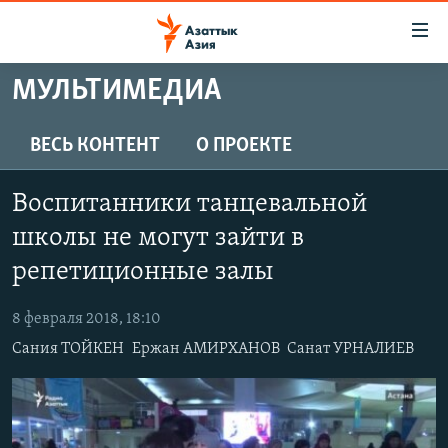
Доступность
ссылок
Вернуться
МУЛЬТИМЕДИА
к
ЦЕНТРАЛЬНАЯ АЗИЯ
основному
НОВОСТИ
КАЗАХСТАН
ВЕСЬ КОНТЕНТ
О ПРОЕКТЕ
содержанию
ВОЙНА В УКРАИНЕ
Вернутся
КЫРГЫЗСТАН
Воспитанники танцевальной
к
НА ДРУГИХ ЯЗЫКАХ
УЗБЕКИСТАН
главной
школы не могут зайти в
ТАДЖИКИСТАН
ҚАЗАҚША
навигации
репетиционные залы
ПОДПИШИТЕСЬ НА НАС В СОЦСЕТЯХ
Вернутся
КЫРГЫЗЧА
к
8 февраля 2018, 18:10
ЎЗБЕКЧА
поиску
Сания ТОЙКЕН
Ержан АМИРХАНОВ
Санат УРНАЛИЕВ
ТОҶИКӢ
Все сайты РСЕ/РС
TÜRKMENÇE