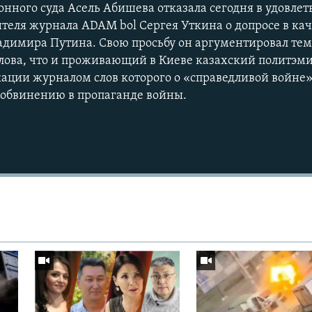
онного суда Асель Абишева отказала сегодня в удовле
ителя журнала ADAM bol Сергея Уткина о допросе в кач
адимира Путина. Свою просьбу он аргументировал тем
слова, что и проживающий в Киеве казахский политэм
кации журналом слов которого о «справедливой войне
 обвинению в пропаганде войны.