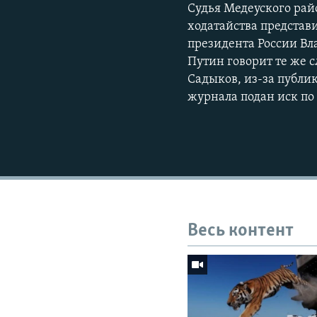
Судья Медеуского рай
ходатайства представ
президента России Вл
Путин говорит те же 
Садыков, из-за публи
журнала подан иск по
Весь контент