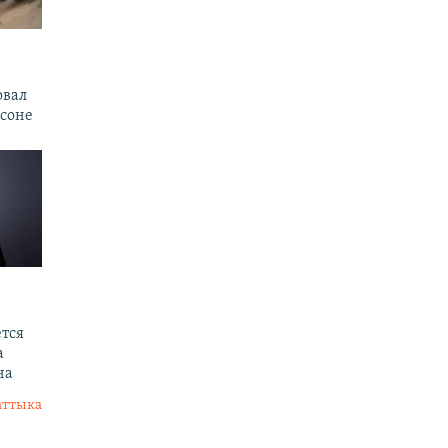
овал
рсоне
тся
а
на
аттыка