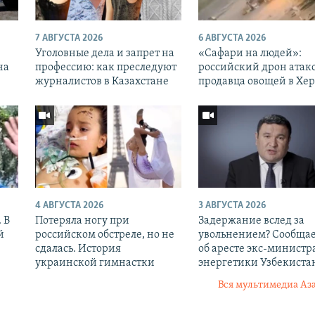
7 АВГУСТА 2026
6 АВГУСТА 2026
Уголовные дела и запрет на
«Cафари на людей»:
на
профессию: как преследуют
российский дрон атак
журналистов в Казахстане
продавца овощей в Хе
4 АВГУСТА 2026
3 АВГУСТА 2026
 В
Потеряла ногу при
Задержание вслед за
й
российском обстреле, но не
увольнением? Сообщае
сдалась. История
об аресте экс-министр
украинской гимнастки
энергетики Узбекиста
Вся мультимедиа Аз