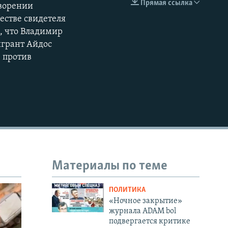
Прямая ссылка
творении
EMBED
естве свидетеля
, что Владимир
игрант Айдос
» против
Материалы по теме
ПОЛИТИКА
«Ночное закрытие»
журнала ADAM bol
подвергается критике