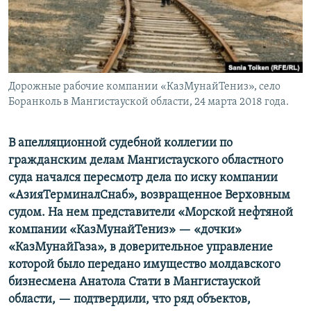
Дорожные рабочие компании «КазМунайТениз», село
Боранколь в Мангистауской области, 24 марта 2018 года.
В апелляционной судебной коллегии по
гражданским делам
Мангистауского областного
суда
начался пересмотр дела по иску компании
«АзияТерминалСнаб»
, возвращенное Верховным
судом. На нем представители «Морской нефтяной
компании «КазМунайТениз» — «дочки»
«КазМунайГаза», в доверительное управление
которой было передано имущество молдавского
бизнесмена Анатола Стати в Мангистауской
области, — подтвердили, что ряд объектов,