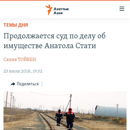
Доступность
ссылок
Вернуться
ТЕМЫ ДНЯ
к
ЦЕНТРАЛЬНАЯ АЗИЯ
Продолжается суд по делу об
основному
НОВОСТИ
КАЗАХСТАН
содержанию
имуществе Анатола Стати
ВОЙНА В УКРАИНЕ
Вернутся
КЫРГЫЗСТАН
к
Сания ТОЙКЕН
НА ДРУГИХ ЯЗЫКАХ
УЗБЕКИСТАН
главной
23 июля 2018, 19:52
ТАДЖИКИСТАН
ҚАЗАҚША
навигации
ПОДПИШИТЕСЬ НА НАС В СОЦСЕТЯХ
Вернутся
КЫРГЫЗЧА
Поделиться
к
ЎЗБЕКЧА
поиску
ТОҶИКӢ
Все сайты РСЕ/РС
TÜRKMENÇE