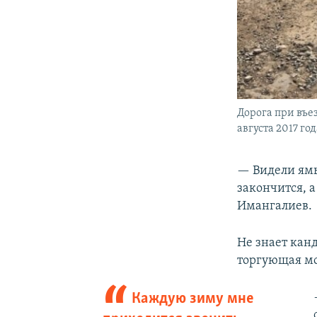
Дорога при въез
августа 2017 год
— Видели ямы
закончится, 
Имангалиев.
Не знает кан
торгующая мо
Каждую зиму мне