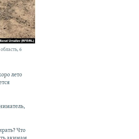
область, 6
оро лето
ется
ниматель,
ирать? Что
ить акимам,