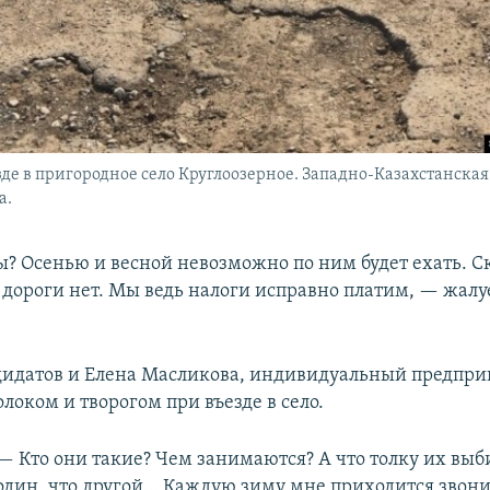
де в пригородное село Круглоозерное. Западно-Казахстанская 
а.
? Осенью и весной невозможно по ним будет ехать. Ск
а дороги нет. Мы ведь налоги исправно платим, — жалу
дидатов и Елена Масликова, индивидуальный предпри
локом и творогом при въезде в село.
— Кто они такие? Чем занимаются? А что толку их выб
один, что другой… Каждую зиму мне приходится звон