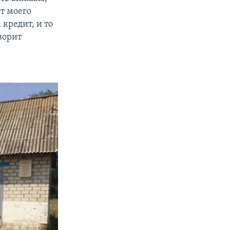
от моего
 кредит, и то
ворит