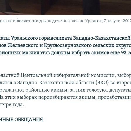
ают бюллетени для подсчета голосов. Уральск, 7 августа 2017
таты Уральского гормаслихата Западно-Казахстанской
ов Желаевского и Круглоозерновского сельских округов
районных маслихатов должны избрать акимов еще 93 с
ластной Центральной избирательной комиссии, выбо
ятся в Западно-Казахстанской области (ЗКО) во второй
редлагают районные акимы, за них голосуют депутат
На этих выборах переизбираются акимы, проработавши
тыре года.
ННЫЕ ОБЕЩАНИЯ