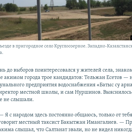
ъезде в пригородное село Круглоозерное. Западно-Казахстанск
а.
ень до выборов поинтересовался у жителей села, знако
 акимом города трое кандидатов: Тельжан Есетов — 
унального предприятия водоснабжения «Батыс су арна
ректор местной школы, и сам Нуршинов. Выяснилось,
ле не слышали.
— Я с народом здесь постоянно общаюсь, только от теб
говорит местный таксист Бакытжан Имангалиев. — П
акима слышал, что Салтанат звали, но не видел никогд