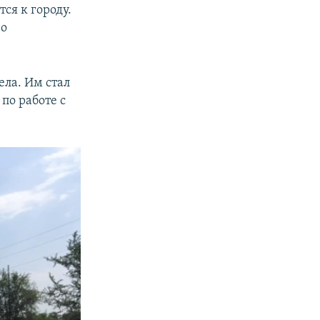
ся к городу.
во
ела. Им стал
по работе с