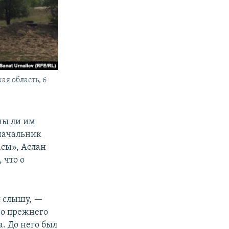
ая область, 6
мы ли им
начальник
сы», Аслан
 что о
я слышу, —
ро прежнего
а. До него был