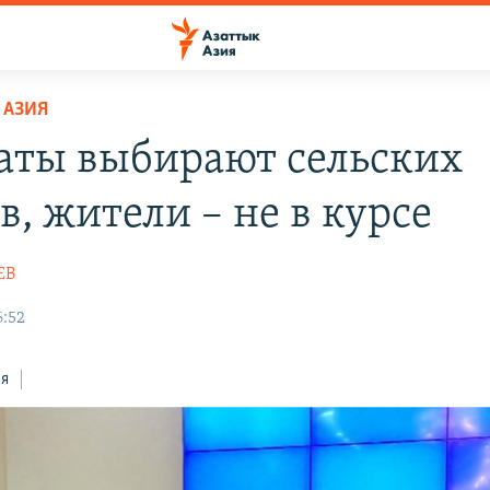
 АЗИЯ
аты выбирают сельских
, жители – не в курсе
ЕВ
6:52
ся