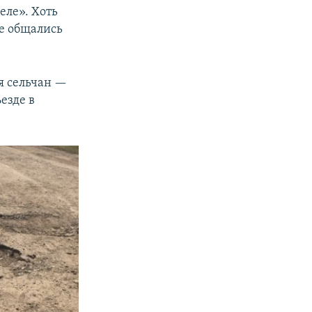
еле». Хоть
ые общались
я сельчан —
езде в