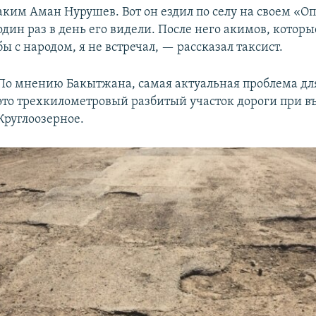
аким Аман Нурушев. Вот он ездил по селу на своем «Оп
один раз в день его видели. После него акимов, котор
бы с народом, я не встречал, — рассказал таксист.
По мнению Бакытжана, самая актуальная проблема дл
это трехкилометровый разбитый участок дороги при въ
Круглоозерное.