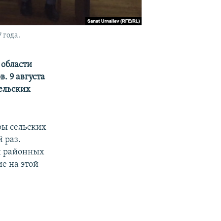
 года.
 области
. 9 августа
ельских
ры сельских
 раз.
ы районных
е на этой