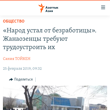
Доступность
ссылок
Вернуться
ОБЩЕСТВО
к
ЦЕНТРАЛЬНАЯ АЗИЯ
«Народ устал от безработицы».
основному
НОВОСТИ
КАЗАХСТАН
содержанию
Жанаозенцы требуют
ВОЙНА В УКРАИНЕ
Вернутся
КЫРГЫЗСТАН
трудоустроить их
к
НА ДРУГИХ ЯЗЫКАХ
УЗБЕКИСТАН
главной
Сания ТОЙКЕН
ТАДЖИКИСТАН
ҚАЗАҚША
навигации
ПОДПИШИТЕСЬ НА НАС В СОЦСЕТЯХ
Вернутся
25 февраля 2019, 09:32
КЫРГЫЗЧА
к
ЎЗБЕКЧА
Поделиться
поиску
ТОҶИКӢ
Все сайты РСЕ/РС
TÜRKMENÇE