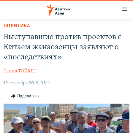
Доступность
ссылок
Вернуться
ПОЛИТИКА
к
ЦЕНТРАЛЬНАЯ АЗИЯ
Выступавшие против проектов с
основному
НОВОСТИ
КАЗАХСТАН
содержанию
Китаем жанаозенцы заявляют о
ВОЙНА В УКРАИНЕ
Вернутся
КЫРГЫЗСТАН
«последствиях»
к
НА ДРУГИХ ЯЗЫКАХ
УЗБЕКИСТАН
главной
Сания ТОЙКЕН
ТАДЖИКИСТАН
ҚАЗАҚША
навигации
ПОДПИШИТЕСЬ НА НАС В СОЦСЕТЯХ
Вернутся
19 сентября 2019, 08:11
КЫРГЫЗЧА
к
ЎЗБЕКЧА
Поделиться
поиску
ТОҶИКӢ
Все сайты РСЕ/РС
TÜRKMENÇE