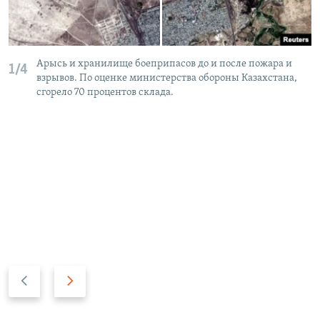
Арысь и хранилище боеприпасов до и после пожара и
1/4
взрывов. По оценке министерства обороны Казахстана,
сгорело 70 процентов склада.
P
N
r
e
e
x