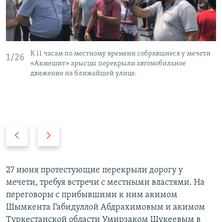
К 11 часам по местному времени собравшиеся у мечети
1/26
«Акмешит» арысцы перекрыли автомобильное
движение на ближайшей улице.
P
N
r
e
e
x
v
t
27 июня протестующие перекрыли дорогу у
i
s
мечети, требуя встречи с местными властями. На
o
l
переговоры с прибывшими к ним акимом
u
i
Шымкента Габидуллой Абдрахимовым и акимом
s
d
Туркестанской области Умирзаком Шукеевым в