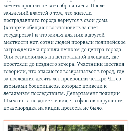
s
e
мечеть прошли не все собравшиеся. После
l
заявлений властей о том, что жители
i
пострадавшего города вернутся в свои дома
d
(которые обещают восстановить за счет
e
государства) и что жилья для них в другой
местности нет, сотни людей прорвали полицейское
заграждение и прошли пешком до центра города.
Они остановились на центральной площади, где
простояли до позднего вечера. Участники шествия
говорили, что опасаются возвращаться в город, где
за последние десять лет произошли четыре ЧП со
взрывами боеприпасов, которые привели к
летальным последствиям. Департамент полиции
Шымкента позднее заявил, что фактов нарушения
правопорядка на акции протеста не было.