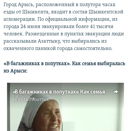
v
t
Город Арысь, расположенный в полутора часах
i
s
езды от Шымкента, входит в состав Шымкентской
o
l
агломерации. По официальной информации, из
u
i
города 24 июня эвакуировали более 41 тысячи
s
d
человек. Размещенные в пунктах эвакуации люди
s
e
рассказывали Азаттыку, что выбирались из
l
охваченного паникой города самостоятельно.
i
d
«В багажниках в попутках». Как семья выбиралась
e
из Арыси:
«В багажниках в попутках». Как семья выбиралась из Арыси
by
Радио Азаттык