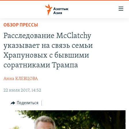
Доступность
ссылок
Вернуться
ОБЗОР ПРЕССЫ
к
ЦЕНТРАЛЬНАЯ АЗИЯ
Расследование McClatchy
основному
НОВОСТИ
КАЗАХСТАН
содержанию
указывает на связь семьи
ВОЙНА В УКРАИНЕ
Вернутся
КЫРГЫЗСТАН
Храпуновых с бывшими
к
НА ДРУГИХ ЯЗЫКАХ
УЗБЕКИСТАН
соратниками Трампа
главной
ТАДЖИКИСТАН
ҚАЗАҚША
навигации
ПОДПИШИТЕСЬ НА НАС В СОЦСЕТЯХ
Анна КЛЕВЦОВА
Вернутся
КЫРГЫЗЧА
к
22 июля 2017, 14:52
ЎЗБЕКЧА
поиску
Поделиться
ТОҶИКӢ
Все сайты РСЕ/РС
TÜRKMENÇE