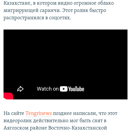
Казахстане, в котором видно огромное облако
мигрирующей саранчи. Этот ролик быстро
распространился в соцсетях.
На сайте
Tengrinews
позднее написали, что этот
видеоролик действительно мог быть снят в
Аягозском районе Восточно-Казахстанской