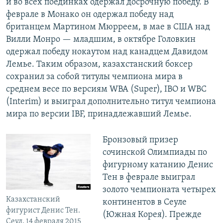
и во всех поединках одержал досрочную победу. В
феврале в Монако он одержал победу над
британцем Мартином Мюрреем, в мае в США над
Вилли Монро — младшим, в октябре Головкин
одержал победу нокаутом над канадцем Давидом
Лемье. Таким образом, казахстанский боксер
сохранил за собой титулы чемпиона мира в
среднем весе по версиям WBA (Super), IBO и WBC
(Interim) и выиграл дополнительно титул чемпиона
мира по версии IBF, принадлежавший Лемье.
Бронзовый призер
сочинской Олимпиады по
фигурному катанию Денис
Тен в феврале выиграл
золото чемпионата четырех
Казахстанский
континентов в Сеуле
фигурист Денис Тен.
(Южная Корея). Прежде
Сеул, 14 февраля 2015