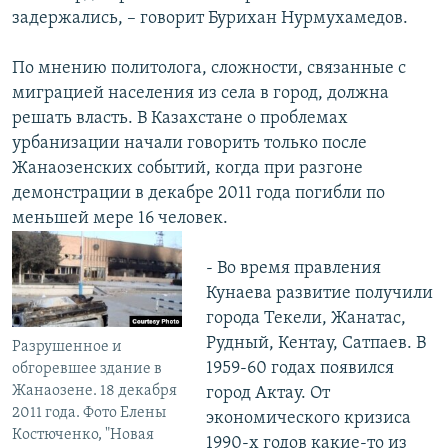
задержались, – говорит Бурихан Нурмухамедов.
По мнению политолога, сложности, связанные с
миграцией населения из села в город, должна
решать власть. В Казахстане о проблемах
урбанизации начали говорить только после
Жанаозенских событий, когда при разгоне
демонстрации в декабре 2011 года погибли по
меньшей мере 16 человек.
- Во время правления
Кунаева развитие получили
города Текели, Жанатас,
Рудный, Кентау, Сатпаев. В
Разрушенное и
1959-60 годах появился
обгоревшее здание в
Жанаозене. 18 декабря
город Актау. От
2011 года. Фото Елены
экономического кризиса
Костюченко, "Новая
1990-х годов какие-то из