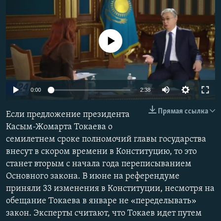
No media source currently available
Auto
0:00
2:38
240p
Прямая ссылка
Если предложение президента
360p
Касым-Жомарта Токаева о
семилетнем сроке полномочий главы государства
480p
Auto
240p
360p
480p
внесут в скором времени в Конституцию, то это
720p
станет вторым с начала года переписыванием
720p
1080p
1080p
Основного закона. В июне на референдуме
приняли 33 изменения в Конституции, несмотря на
обещание Токаева в январе не «переделывать»
закон. Эксперты считают, что Токаев идет путем