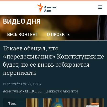
Доступность
ссылок
Вернуться
ВИДЕО ДНЯ
к
ЦЕНТРАЛЬНАЯ АЗИЯ
основному
НОВОСТИ
КАЗАХСТАН
ВЕСЬ КОНТЕНТ
О ПРОЕКТЕ
содержанию
ВОЙНА В УКРАИНЕ
Вернутся
КЫРГЫЗСТАН
Токаев обещал, что
к
НА ДРУГИХ ЯЗЫКАХ
УЗБЕКИСТАН
главной
«переделывания» Конституции не
ТАДЖИКИСТАН
ҚАЗАҚША
навигации
будет, но ее вновь собираются
ПОДПИШИТЕСЬ НА НАС В СОЦСЕТЯХ
Вернутся
КЫРГЫЗЧА
переписать
к
ЎЗБЕКЧА
поиску
12 сентября 2022, 19:07
ТОҶИКӢ
Все сайты РСЕ/РС
Асемгуль МУХИТКЫЗЫ
Кенжетай Аксейтов
TÜRKMENÇE