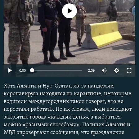
No media source currently available
Auto
0:00
2:39
270p
Хотя Алматы и Нур-Султан из-за пандемии
360p
коронавируса находятся на карантине, некоторые
водители междугородних такси говорят, что не
480p
перестали работать. По их словам, люди покидают
1080p
закрытые города «каждый день», а выбраться
можно «разными способами». Полиция Алматы и
МВД опровергают сообщения, что гражданские
Auto
270p
360p
480p