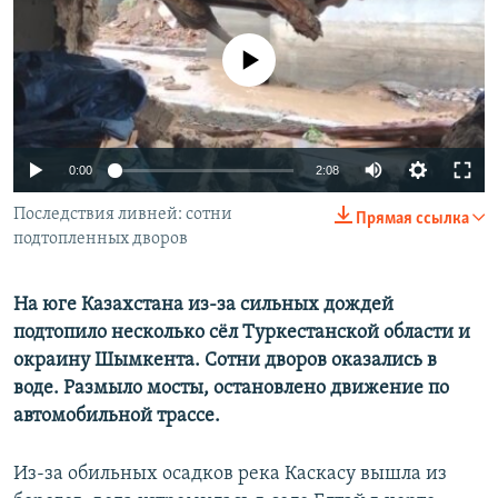
No media source currently available
Auto
0:00
2:08
270p
Последствия ливней: сотни
Прямая ссылка
подтопленных дворов
360p
480p
Auto
270p
360p
480p
На юге Казахстана из-за сильных дождей
1080p
подтопило несколько сёл Туркестанской области и
1080p
окраину Шымкента. Сотни дворов оказались в
воде. Размыло мосты, остановлено движение по
автомобильной трассе.
Из-за обильных осадков река Каскасу вышла из