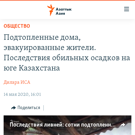
Доступность
ссылок
Вернуться
ОБЩЕСТВО
к
ЦЕНТРАЛЬНАЯ АЗИЯ
Подтопленные дома,
основному
НОВОСТИ
КАЗАХСТАН
содержанию
эвакуированные жители.
ВОЙНА В УКРАИНЕ
Вернутся
КЫРГЫЗСТАН
Последствия обильных осадков на
к
НА ДРУГИХ ЯЗЫКАХ
УЗБЕКИСТАН
юге Казахстана
главной
ТАДЖИКИСТАН
ҚАЗАҚША
навигации
ПОДПИШИТЕСЬ НА НАС В СОЦСЕТЯХ
Дилара ИСА
Вернутся
КЫРГЫЗЧА
к
14 мая 2020, 16:01
ЎЗБЕКЧА
поиску
Поделиться
ТОҶИКӢ
Все сайты РСЕ/РС
TÜRKMENÇE
Последствия ливней: сотни подтопленных дворов