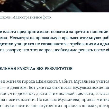
школе. Иллюстративное фото.
е власти предпринимают попытки запретить ношение
лах. Несмотря на проводимую «разъяснительную» раб
дители учащихся не соглашаются с требованиями ад
ты говорят, что этот вопрос необходимо решать после 
ЛЬНАЯ РАБОТА» БЕЗ РЕЗУЛЬТАТОВ
рей жителя города Шымкента Сабита Мусалиева учится
я — в девятом. Вот уже год они носят мусульманские п
ает, что девочки, достигшие половой зрелости, согла
ны носить платки. По словам Мусалиева, приказ мини
и науки касательно внутренних правил в школах, кот