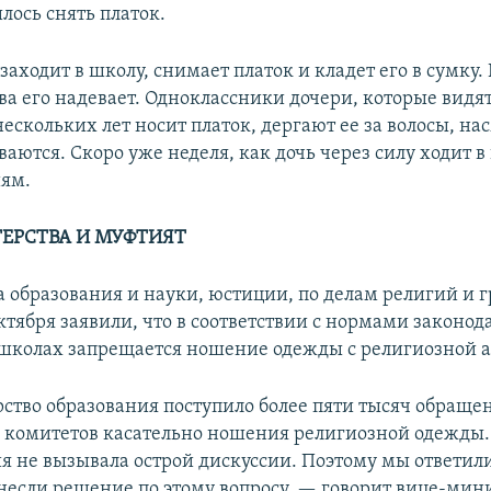
лось снять платок.
заходит в школу, снимает платок и кладет его в сумку
а его надевает. Одноклассники дочери, которые видят,
ескольких лет носит платок, дергают ее за волосы, н
ваются. Скоро уже неделя, как дочь через силу ходит в
ям.
ЕРСТВА И МУФТИЯТ
 образования и науки, юстиции, по делам религий и 
ктября заявили, что в соответствии с нормами законод
 школах запрещается ношение одежды с религиозной 
ство образования поступило более пяти тысяч обраще
 комитетов касательно ношения религиозной одежды
ия не вызывала острой дискуссии. Поэтому мы ответили
несли решение по этому вопросу, — говорит вице-мин