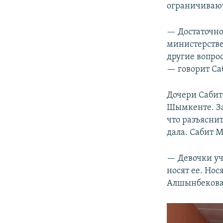
ограничивают
— Достаточно
министерстве
другие вопро
— говорит Са
Дочери Сабит
Шымкенте. За
что разъяснит
дала. Сабит М
— Девочки уч
носят ее. Но
Алшынбекова