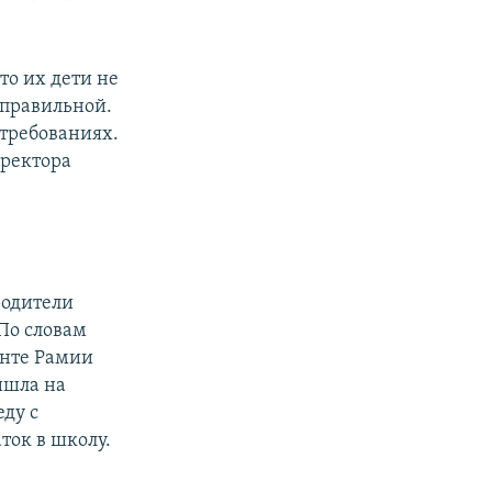
то их дети не
 правильной.
 требованиях.
иректора
родители
 По словам
нте Рамии
ишла на
еду с
ток в школу.