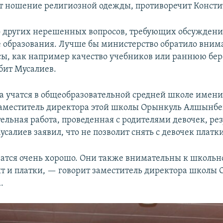
 ношение религиозной одежды, противоречит Консти
 других нерешенных вопросов, требующих обсуждени
 образования. Лучше бы министерство обратило вним
сы, как например качество учебников или раннюю бе
бит Мусалиев.
а учатся в общеобразовательной средней школе имени
меститель директора этой школы Орынкуль Алшынбек
ельная работа, проведенная с родителями девочек, рез
усалиев заявил, что не позволит снять с девочек платки
атся очень хорошо. Они также внимательны к школьн
сят и платки, — говорит заместитель директора школы
.