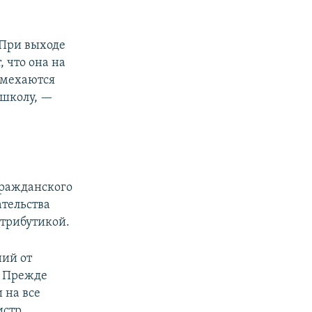
. При выходе
 что она на
асмехаются
 школу, —
гражданского
ательства
атрибутикой.
ний от
. Прежде
 на все
истр