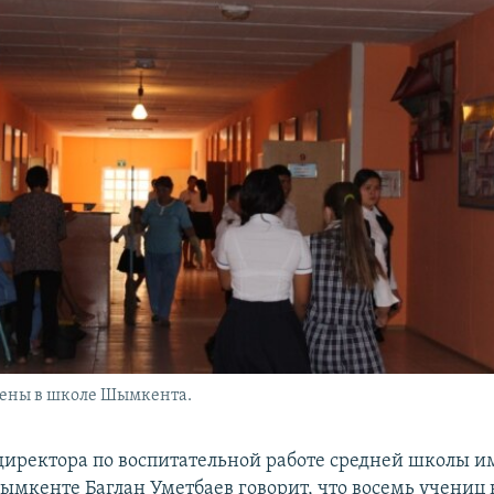
мены в школе Шымкента.
директора по воспитательной работе средней школы 
ымкенте Баглан Уметбаев говорит, что восемь учениц 