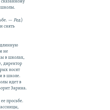
к сказанному
а школы.
ьбе. —
Ред
.)
и снять
и длинную
и не
мы в школах,
е, директор
орых носят
и в школе.
олы идет в
ворит Зарина.
ее просьбе.
лассницы,