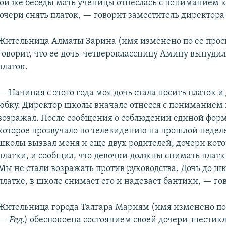
ой же беседы мать ученицы отнеслась с пониманием 
дочери снять платок, — говорит заместитель директор
Жительница Алматы Зарина (имя изменено по ее прос
говорит, что ее дочь-четвероклассницу Амину вынудил
платок.
— Начиная с этого года моя дочь стала носить платок 
юбку. Директор школы вначале отнесся с пониманием 
возражал. После сообщения о соблюдении единой фор
которое прозвучало по телевидению на прошлой недел
школы вызвал меня и еще двух родителей, дочери кот
платки, и сообщил, что девочки должны снимать платк
Мы не стали возражать против руководства. Дочь до шк
платке, в школе снимает его и надевает бантики, — го
Жительница города Талгара Мариям (имя изменено по 
—
Ред
.) обеспокоена состоянием своей дочери-шестик