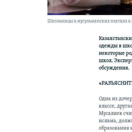
Школьницы в мусульманских платках в 
Казахстански
одежды в шко
некоторые ро
школ. Экспер
обсуждения.
«РАЗЪЯСНИТЕ
Одна из доче
классе, друга
Мусалиев счит
ислама, долж
образования 