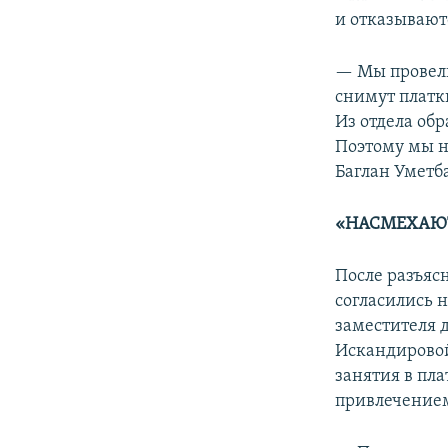
и отказывают
— Мы провели
снимут платк
Из отдела об
Поэтому мы н
Баглан Уметб
«НАСМЕХАЮТ
После разъяс
согласились н
заместителя
Искандировой
занятия в пла
привлечением