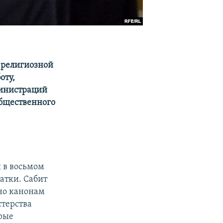
 религиозной
оту,
министраций
общественного
 в восьмом
латки. Сабит
сно канонам
стерства
орые