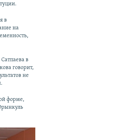
туции.
я в
ание на
ременность,
 Сатпаева в
ова говорит,
ультатов не
.
ой форме,
 Орынкуль