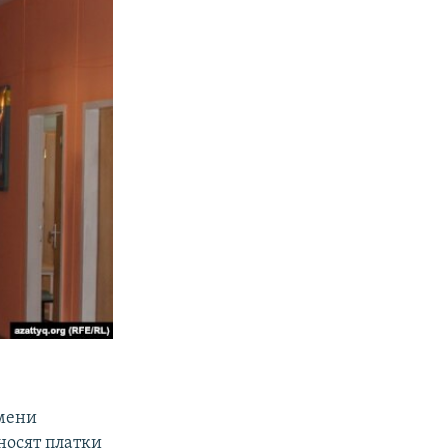
имени
носят платки