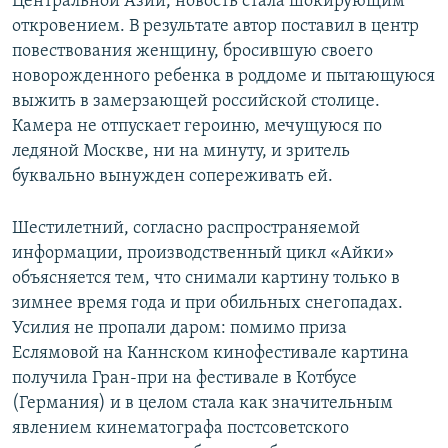
Центральной Азии, новость стала шокирующим
откровением. В результате автор поставил в центр
повествования женщину, бросившую своего
новорожденного ребенка в роддоме и пытающуюся
выжить в замерзающей российской столице.
Камера не отпускает героиню, мечущуюся по
ледяной Москве, ни на минуту, и зритель
буквально вынужден сопереживать ей.
Шестилетний, согласно распространяемой
информации, производственный цикл «Айки»
объясняется тем, что снимали картину только в
зимнее время года и при обильных снегопадах.
Усилия не пропали даром: помимо приза
Еслямовой на Каннском кинофестивале картина
получила Гран-при на фестивале в Котбусе
(Германия) и в целом стала как значительным
явлением кинематографа постсоветского