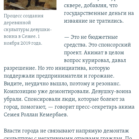
сквере, добавляя, что
государственные деньги на
Процесс создания
изваяние не тратились.
деревянной
скульптуры девушки-
воина в Семее. 1
— Это не бюджетные
ноября 2019 года.
средства. Это спонсорский
проект. Акимат в целом
вопрос курировал, давал
разрешение. Но это инициатива, которую
поддержали предприниматели и горожане.
Видите, неудачно вышло, поэтому и резонанс.
Композицию уже демонтировали. Девушку-воина
убрали. Спонсировали люди, которые болеют за
город, помогают, — говорит пресс-секретарь акима
Семея Роллан Кемербаев.
Власти города не связывают напрямую демонтаж
скульптуры с негативными отзывами граждан. По