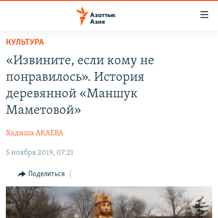
Доступность
ссылок
Вернуться
КУЛЬТУРА
к
ЦЕНТРАЛЬНАЯ АЗИЯ
«Извините, если кому не
основному
НОВОСТИ
КАЗАХСТАН
содержанию
понравилось». История
ВОЙНА В УКРАИНЕ
Вернутся
КЫРГЫЗСТАН
деревянной «Маншук
к
НА ДРУГИХ ЯЗЫКАХ
УЗБЕКИСТАН
Маметовой»
главной
ТАДЖИКИСТАН
ҚАЗАҚША
навигации
ПОДПИШИТЕСЬ НА НАС В СОЦСЕТЯХ
Хадиша АКАЕВА
Вернутся
КЫРГЫЗЧА
к
5 ноября 2019, 07:21
ЎЗБЕКЧА
поиску
Поделиться
ТОҶИКӢ
Все сайты РСЕ/РС
TÜRKMENÇE