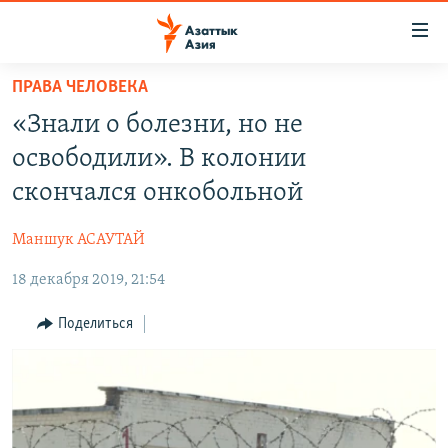
Доступность
ссылок
Вернуться
ПРАВА ЧЕЛОВЕКА
к
ЦЕНТРАЛЬНАЯ АЗИЯ
«Знали о болезни, но не
основному
НОВОСТИ
КАЗАХСТАН
содержанию
освободили». В колонии
ВОЙНА В УКРАИНЕ
Вернутся
КЫРГЫЗСТАН
скончался онкобольной
к
НА ДРУГИХ ЯЗЫКАХ
УЗБЕКИСТАН
главной
Маншук АСАУТАЙ
ТАДЖИКИСТАН
ҚАЗАҚША
навигации
ПОДПИШИТЕСЬ НА НАС В СОЦСЕТЯХ
Вернутся
18 декабря 2019, 21:54
КЫРГЫЗЧА
к
ЎЗБЕКЧА
Поделиться
поиску
ТОҶИКӢ
Все сайты РСЕ/РС
TÜRKMENÇE