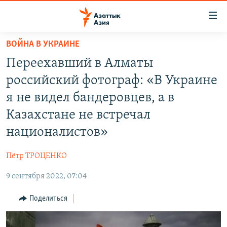
Доступность
ссылок
Вернуться
ВОЙНА В УКРАИНЕ
к
ЦЕНТРАЛЬНАЯ АЗИЯ
Переехавший в Алматы
основному
НОВОСТИ
КАЗАХСТАН
содержанию
российский фотограф: «В Украине
ВОЙНА В УКРАИНЕ
Вернутся
КЫРГЫЗСТАН
я не видел бандеровцев, а в
к
НА ДРУГИХ ЯЗЫКАХ
УЗБЕКИСТАН
Казахстане не встречал
главной
ТАДЖИКИСТАН
ҚАЗАҚША
навигации
националистов»
ПОДПИШИТЕСЬ НА НАС В СОЦСЕТЯХ
Вернутся
КЫРГЫЗЧА
к
Пётр ТРОЦЕНКО
ЎЗБЕКЧА
поиску
9 сентября 2022, 07:04
ТОҶИКӢ
Все сайты РСЕ/РС
Поделиться
TÜRKMENÇE