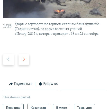
Удары с вертолета по горным склонам близ Душанбе
1/15
(Таджикистан), во время военных учений
«Центр-2019», которые проходят с 16 по 21 сентября.
P
N
r
e
e
x
v
t
i
s
Поделиться
Follow us
o
l
u
i
This item is part of
s
d
s
e
Политика
Казахстан
В мире
Темы дня