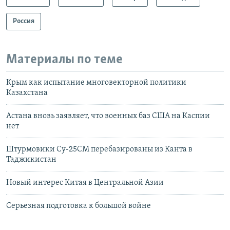
l
i
Россия
d
e
Материалы по теме
Крым как испытание многовекторной политики
Казахстана
Астана вновь заявляет, что военных баз США на Каспии
нет
Штурмовики Су-25СМ перебазированы из Канта в
Таджикистан
Новый интерес Китая в Центральной Азии
Серьезная подготовка к большой войне