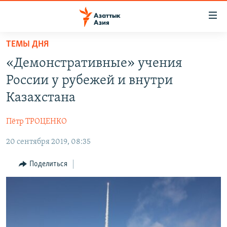
Доступность
ссылок
Вернуться
ТЕМЫ ДНЯ
к
ЦЕНТРАЛЬНАЯ АЗИЯ
«Демонстративные» учения
основному
НОВОСТИ
КАЗАХСТАН
содержанию
России у рубежей и внутри
ВОЙНА В УКРАИНЕ
Вернутся
КЫРГЫЗСТАН
Казахстана
к
НА ДРУГИХ ЯЗЫКАХ
УЗБЕКИСТАН
главной
Пётр ТРОЦЕНКО
ТАДЖИКИСТАН
ҚАЗАҚША
навигации
ПОДПИШИТЕСЬ НА НАС В СОЦСЕТЯХ
Вернутся
20 сентября 2019, 08:35
КЫРГЫЗЧА
к
ЎЗБЕКЧА
Поделиться
поиску
ТОҶИКӢ
Все сайты РСЕ/РС
TÜRKMENÇE