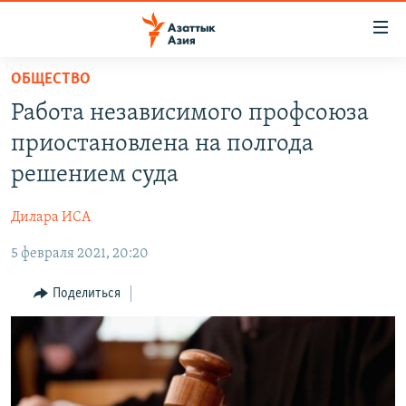
Доступность
ссылок
Вернуться
ОБЩЕСТВО
к
ЦЕНТРАЛЬНАЯ АЗИЯ
Работа независимого профсоюза
основному
НОВОСТИ
КАЗАХСТАН
содержанию
приостановлена на полгода
ВОЙНА В УКРАИНЕ
Вернутся
КЫРГЫЗСТАН
решением суда
к
НА ДРУГИХ ЯЗЫКАХ
УЗБЕКИСТАН
главной
Дилара ИСА
ТАДЖИКИСТАН
ҚАЗАҚША
навигации
ПОДПИШИТЕСЬ НА НАС В СОЦСЕТЯХ
Вернутся
5 февраля 2021, 20:20
КЫРГЫЗЧА
к
ЎЗБЕКЧА
Поделиться
поиску
ТОҶИКӢ
Все сайты РСЕ/РС
TÜRKMENÇE