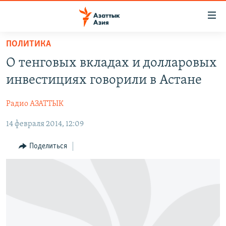
Доступность
ссылок
Вернуться
ПОЛИТИКА
к
ЦЕНТРАЛЬНАЯ АЗИЯ
О тенговых вкладах и долларовых
основному
НОВОСТИ
КАЗАХСТАН
содержанию
инвестициях говорили в Астане
ВОЙНА В УКРАИНЕ
Вернутся
КЫРГЫЗСТАН
к
Радио АЗАТТЫК
НА ДРУГИХ ЯЗЫКАХ
УЗБЕКИСТАН
главной
14 февраля 2014, 12:09
ТАДЖИКИСТАН
ҚАЗАҚША
навигации
ПОДПИШИТЕСЬ НА НАС В СОЦСЕТЯХ
Вернутся
КЫРГЫЗЧА
Поделиться
к
ЎЗБЕКЧА
поиску
ТОҶИКӢ
Все сайты РСЕ/РС
TÜRKMENÇE