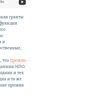
ube
вали гранты
ь функции
ого
ы:
в и
рственные,
, что
премии
 данных НПО.
одних и тех
дна и та же
ание премии