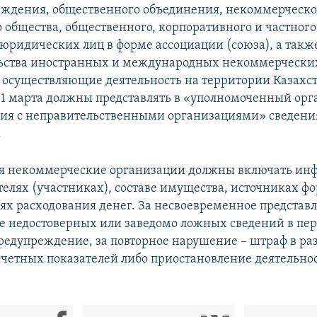
еждения, общественного объединения, некоммерческо
 общества, общественного, корпоративного и частного
юридических лиц в форме ассоциации (союза), а такж
льства иностранных и международных некоммерчески
 осуществляющие деятельность на территории Казахст
31 марта должны представлять в «уполномоченный орга
ия с неправительственными организациями» сведения
.
ия некоммерческие организации должны включать ин
телях (участниках), составе имущества, источниках 
ях расходования денег. За несвоевременное представ
е недостоверных или заведомо ложных сведений в пер
редупреждение, за повторное нарушение – штраф в ра
четных показателей либо приостановление деятельно