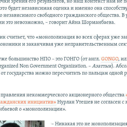
очки зрения его результатов, но наш контекст нам не 
 это будет независимая оценка и именно она способств
о независимого свободного гражданского общества. В 
и это невозможно, – говорит Айна Шорманбаева.
к считает, что «монополизация во всех сферах уже з
кономики и заканчивая уже неправительственным сек
 уже большинство НПО – это ГОНГО (от англ.
GONGO
, и
ganized Non Government Organization. –
Азаттык
). Абс
от государства можно пересчитать по пальцам одной р
 правления некоммерческого акционерного общества
ражданских инициатив»
Нурлан Утешев не согласен с
баевой о «монополизации».
– Никакая это не монополизация