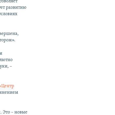
позволяет
ует развитию
условиях
авершена,
тором».
ли
олютно
уки, –
«Центр
 мнением
. Это – новые