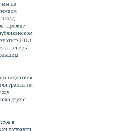
с мы на
днимаем
 назад
ов. Прежде
спубликанском
охватить НПО
есть теперь
большим
их инициатив»
лили гранты на
году
оло двух с
тров в
акон поправки