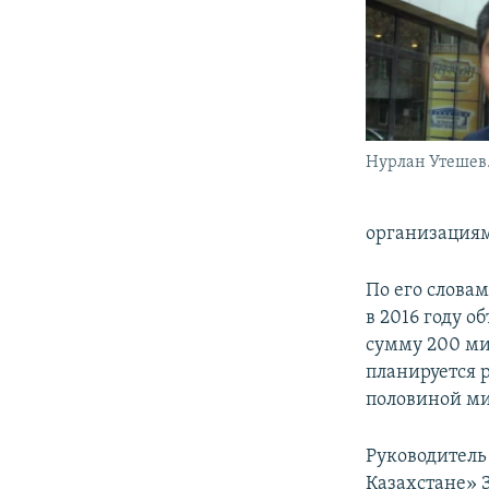
Нурлан Утешев
организациям
По его слова
в 2016 году о
сумму 200 мил
планируется 
половиной ми
Руководитель
Казахстане» 