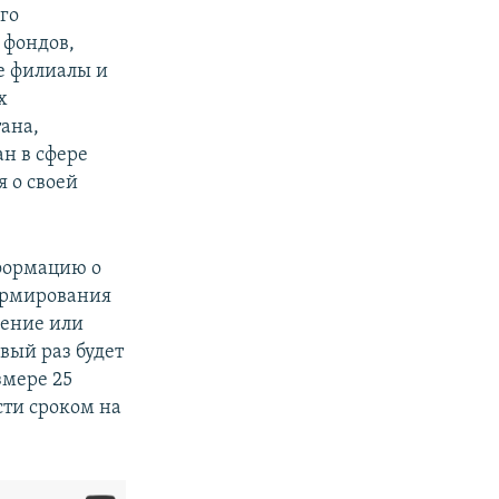
го
 фондов,
е филиалы и
х
ана,
н в сфере
 о своей
формацию о
формирования
ление или
вый раз будет
змере 25
сти сроком на