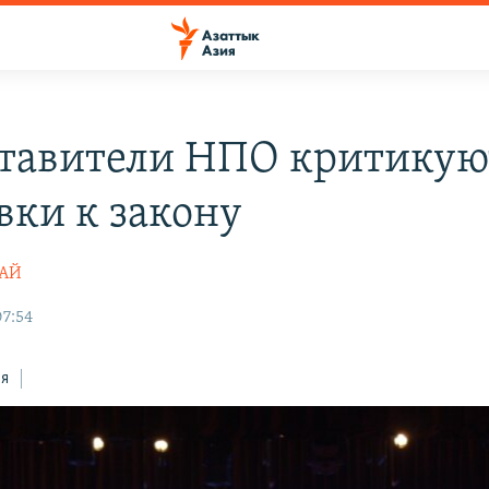
тавители НПО критикую
вки к закону
ТАЙ
07:54
ся