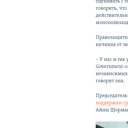
оценивать с т
говорить, что
действительн
монополизаци
Правозащитни
начиная от э
– У нас и так
Government-or
независимых 
говорит она.
Председатель
поддержки г
Айны Шорман