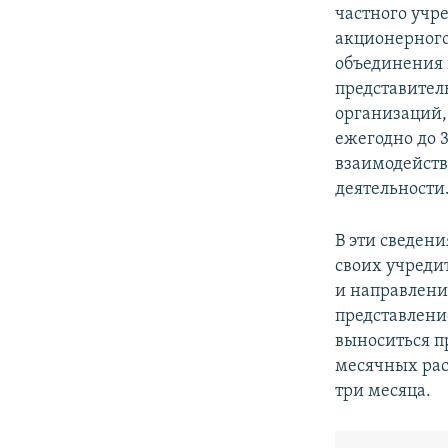
частного учр
акционерного
объединения 
представите
организаций,
ежегодно до 
взаимодейств
деятельности
В эти сведен
своих учреди
и направлени
представлени
выноситься п
месячных рас
три месяца.