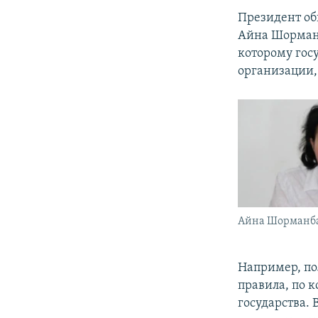
Президент о
Айна Шорманб
которому гос
организации,
Айна Шорманба
Например, по
правила, по 
государства.