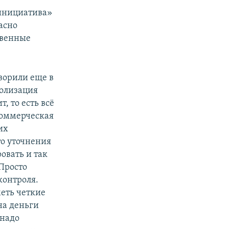
инициатива»
асно
твенные
оворили еще в
полизация
, то есть всё
коммерческая
их
то уточнения
овать и так
Просто
контроля.
меть четкие
на деньги
 надо