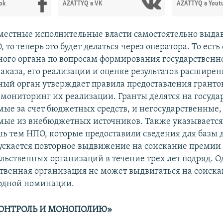
ok
AZATTYQ в VK
AZATTYQ в Yout
местные исполнительные власти самостоятельно выда
то теперь это будет делаться через оператора. То ест
ого органа по вопросам формирования государственн
заказа, его реализации и оценке результатов расширен
ый орган утверждает правила предоставления гранто
 мониторинг их реализации. Гранты делятся на госуда
мые за счет бюджетных средств, и негосударственные,
мые из внебюджетных источников. Также указывается
ь тем НПО, которые предоставили сведения для базы
ускается повторное выдвижение на соискание премии 
льственных организаций в течение трех лет подряд. О
твенная организация не может выдвигаться на соиск
 одной номинации.
ОНТРОЛЬ И МОНОПОЛИЮ»