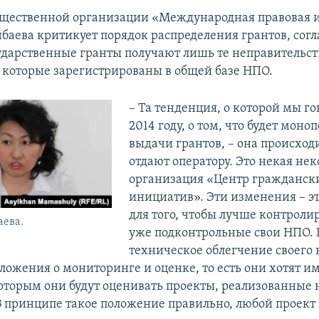
бщественной организации «Международная правовая 
аева критикует порядок распределения грантов, согл
ударственные гранты получают лишь те неправительс
 которые зарегистрированы в общей базе НПО.
– Та тенденция, о которой мы г
2014 году, о том, что будет моно
выдачи грантов, – она происходит
отдают оператору. Это некая не
организация «Центр гражданск
инициатив». Эти изменения – э
для того, чтобы лучше контролир
ева.
уже подконтрольные свои НПО. 
техническое облегчение своего 
ложения о мониторинге и оценке, то есть они хотят и
которым они будут оценивать проекты, реализованные 
 В принципе такое положение правильно, любой проект