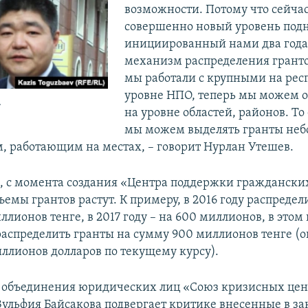
возможности. Потому что сейча
совершенно новый уровень по
инициированный нами два года
механизм распределения грант
мы работали с крупными на ре
уровне НПО, теперь мы можем 
.
на уровне областей, районов. То 
мы можем выделять гранты не
, работающим на местах, – говорит Нурлан Утешев.
м, с момента создания «Центра поддержки гражданск
бъемы грантов растут. К примеру, в 2016 году распреде
лионов тенге, в 2017 году – на 600 миллионов, в этом 
распределить гранты на сумму 900 миллионов тенге (ок
ллионов долларов по текущему курсу).
 объединения юридических лиц «Союз кризисных цен
Зульфия Байсакова подвергает критике внесенные в з