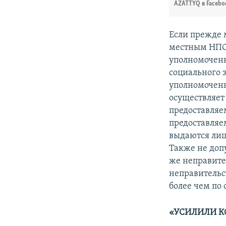
AZATTYQ в Facebo
Если прежде 
местным НПО, 
уполномоченн
социального 
уполномоченн
осуществляет
предоставляе
предоставляе
выдаются лиш
Также не доп
же неправите
неправительс
более чем по
«УСИЛИЛИ К