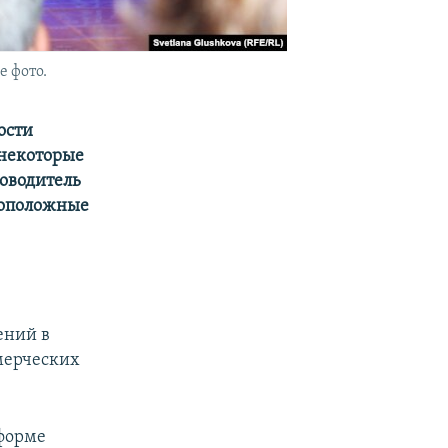
е фото.
ости
 некоторые
ководитель
воположные
ений в
мерческих
 форме