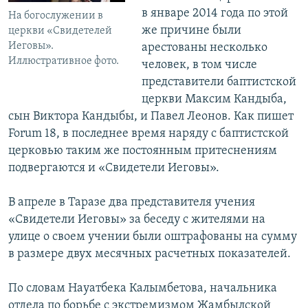
в январе 2014 года по этой
На богослужении в
же причине были
церкви «Свидетелей
Иеговы».
арестованы несколько
Иллюстративное фото.
человек, в том числе
представители баптистской
церкви Максим Кандыба,
сын Виктора Кандыбы, и Павел Леонов. Как пишет
Forum 18, в последнее время наряду с баптистской
церковью таким же постоянным притеснениям
подвергаются и «Свидетели Иеговы».
В апреле в Таразе два представителя учения
«Свидетели Иеговы» за беседу с жителями на
улице о своем учении были оштрафованы на сумму
в размере двух месячных расчетных показателей.
По словам Науатбека Калымбетова, начальника
отдела по борьбе с экстремизмом Жамбылской