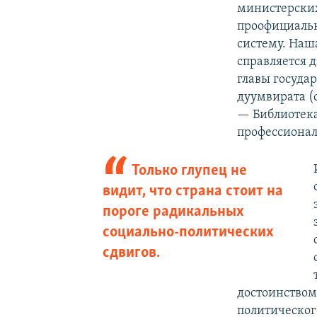
министерских
проофициальн
систему. Наш
справляется 
главы государ
дуумвирата (
— Библиотека
профессионал
Только глупец не
видит, что страна стоит на
пороге радикальных
социально-политических
сдвигов.
достоинством
политическог