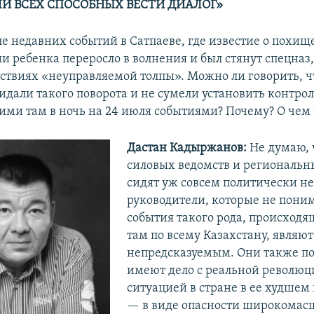
И ВСЕХ СПОСОБНЫХ ВЕСТИ ДИАЛОГ»
е недавних событий в Сатпаеве, где известие о похищ
и ребенка переросло в волнения и был стянут спецназ,
йствиях «неуправляемой толпы». Можно ли говорить, ч
идали такого поворота и не сумели установить контрол
ми там в ночь на 24 июля событиями? Почему? О чем 
Дастан Кадыржанов:
Не думаю, ч
силовых ведомств и региональн
сидят уж совсем политически н
руководители, которые не поним
события такого рода, происходящ
там по всему Казахстану, являют
непредсказуемым. Они также п
имеют дело с реальной револю
ситуацией в стране в ее худше
— в виде опасности широкомас