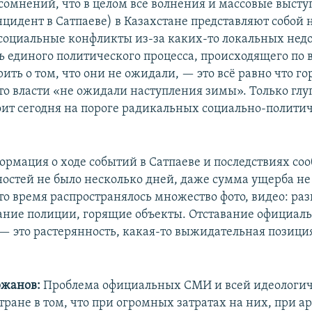
сомнений, что в целом все волнения и массовые выст
нцидент в Сатпаеве) в Казахстане представляют собой 
социальные конфликты из-за каких-то локальных нед
ть единого политического процесса, происходящего по 
ить о том, что они не ожидали, — это всё равно что г
что власти «не ожидали наступления зимы». Только глу
тоит сегодня на пороге радикальных социально-полити
рмация о ходе событий в Сатпаеве и последствиях со
бностей не было несколько дней, даже сумма ущерба не
это время распространялось множество фото, видео: р
ние полиции, горящие объекты. Отставание официал
 это растерянность, какая-то выжидательная позиция
ржанов:
Проблема официальных СМИ и всей идеологи
тране в том, что при огромных затратах на них, при 