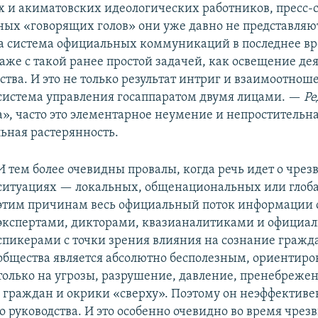
 и акиматовских идеологических работников, пресс-
ых «говорящих голов» они уже давно не представляю
а система официальных коммуникаций в последнее вр
даже с такой ранее простой задачей, как освещение де
ства. И это не только результат интриг и взаимоотно
система управления госаппаратом двумя лицами. —
Ре
», часто это элементарное неумение и непростительн
ьная растерянность.
И тем более очевидны провалы, когда речь идет о чре
ситуациях — локальных, общенациональных или глоб
этим причинам весь официальный поток информации 
экспертами, дикторами, квазианалитиками и официа
спикерами с точки зрения влияния на сознание гражд
общества является абсолютно бесполезным, ориентир
только на угрозы, разрушение, давление, пренебреже
 граждан и окрики «сверху». Поэтому он неэффективе
о руководства. И это особенно очевидно во время чре