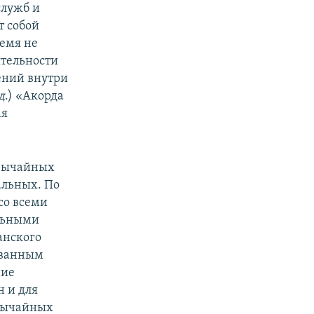
служб и
т собой
емя не
ятельности
шений внутри
д
.) «Акорда
ая
звычайных
альных. По
со всеми
льными
анского
ованным
ние
н и для
звычайных