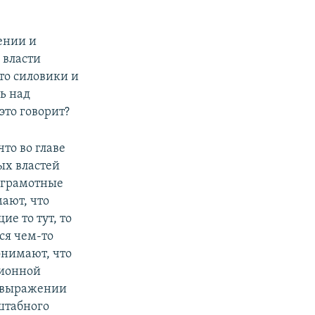
ении и
 власти
то силовики и
ь над
это говорит?
то во главе
ых властей
еграмотные
ают, что
ие то тут, то
ся чем-то
онимают, что
ционной
м выражении
штабного