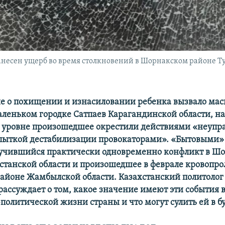
несен ущерб во время столкновений в Шорнакском районе Ту
ие о похищении и изнасиловании ребенка вызвало ма
аленьком городке Сатпаев Карагандинской области, н
 уровне произошедшее окрестили действиями «неупр
пыткой дестабилизации провокаторами». «Бытовыми»
лучившийся практически одновременно конфликт в Ш
станской области и произошедшее в феврале кровопро
айоне Жамбылской области. Казахстанский политолог
ассуждает о том, какое значение имеют эти события в
политической жизни страны и что могут сулить ей в б