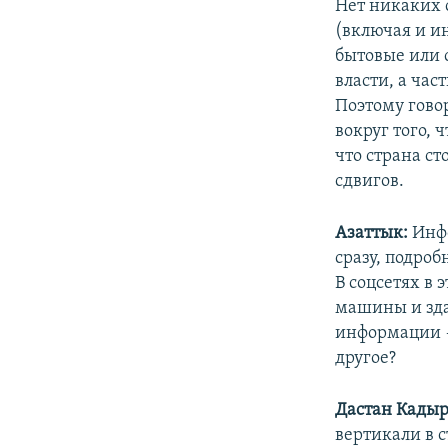
Нет никаких 
(включая и и
бытовые или 
власти, а час
Поэтому говор
вокруг того, 
что страна с
сдвигов.
Азаттык:
Инфо
сразу, подро
В соцсетях в 
машины и зда
информации —
другое?
Дастан Кады
вертикали в с