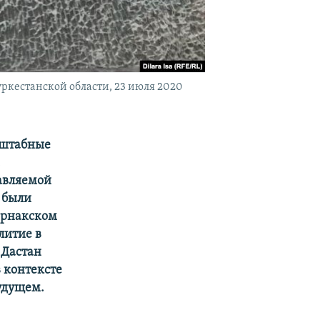
ркестанской области, 23 июля 2020
сштабные
а
авляемой
 были
орнакском
литие в
 Дастан
 контексте
удущем.