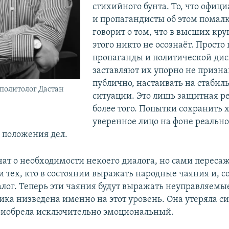
стихийного бунта. То, что офиц
и пропагандисты об этом помал
говорит о том, что в высших кру
этого никто не осознаёт. Просто
пропаганды и политической ди
заставляют их упорно не призна
публично, настаивать на стабил
политолог Дастан
ситуации. Это лишь защитная ре
более того. Попытки сохранить 
уверенное лицо на фоне реально
 положения дел.
чат о необходимости некоего диалога, но сами переса
 тех, кто в состоянии выражать народные чаяния и, с
иалог. Теперь эти чаяния будут выражать неуправляемы
ика низведена именно на этот уровень. Она утеряла 
риобрела исключительно эмоциональный.