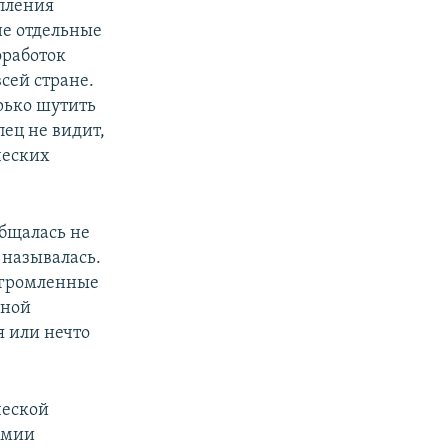
упления
не отдельные
оработок
всей стране.
орько шутить
пец не видит,
ческих
общалась не
 называлась.
азгромленные
ьной
 или нечто
ческой
армии