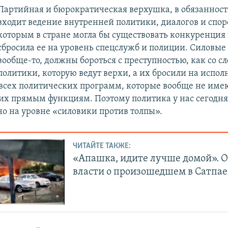
Партийная и бюрократическая верхушка, в обязанност
входит ведение внутренней политики, диалогов и спор
которым в стране могла бы существовать конкуренция
сбросила ее на уровень спецслужб и полиции. Силовые
вообще-то, должны бороться с преступностью, как со с
политики, которую ведут верхи, а их бросили на испо
всех политических программ, которые вообще не име
их прямым функциям. Поэтому политика у нас сегодня
о на уровне «силовики против толпы».
ЧИТАЙТЕ ТАКЖЕ:
«Апашка, идите лучше домой». 
власти о произошедшем в Сатпае