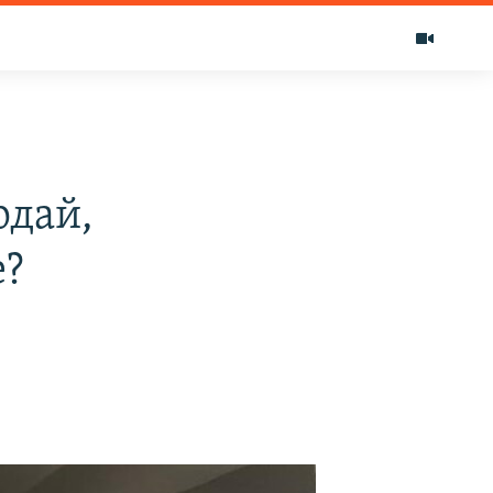
рдай,
е?