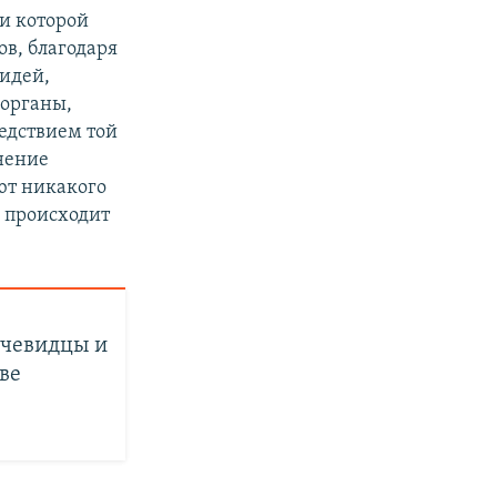
и которой
ов, благодаря
 идей,
 органы,
ледствием той
лнение
ют никакого
 происходит
Очевидцы и
ве