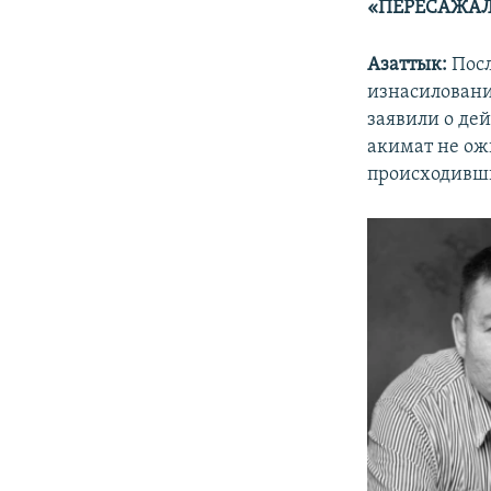
«ПЕРЕСАЖАЛ
Азаттык:
Посл
изнасиловани
заявили о де
акимат не ож
происходивши