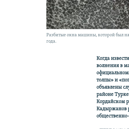
Разбитые окна машины, которой был на
года.
Когда извест
волнения в м
официальном
толпы» и «по
объявлены с
районе Турке
Кордайском р
Кадыржанов р
общественно-