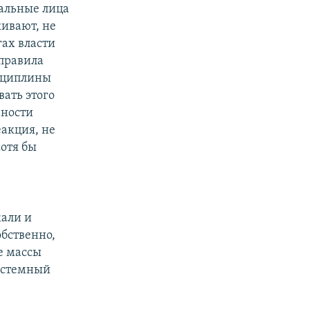
иальные лица
кивают, не
гах власти
 правила
сциплины
вать этого
ьности
акция, не
хотя бы
жали и
обственно,
е массы
системный