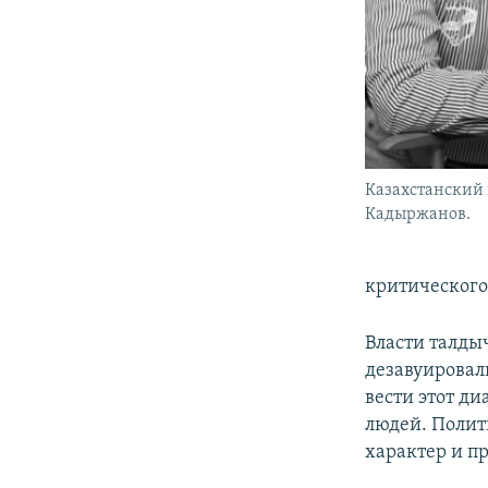
Казахстанский 
Кадыржанов.
критического
Власти талды
дезавуировали
вести этот д
людей. Полит
характер и п