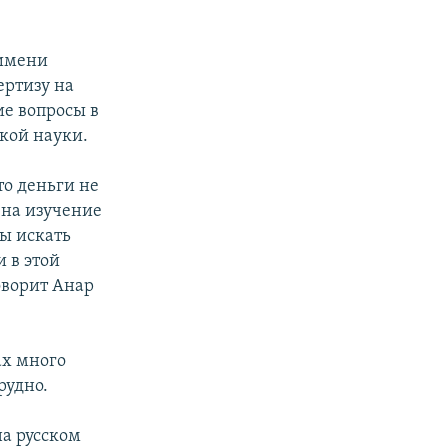
 имени
ертизу на
ие вопросы в
кой науки.
то деньги не
 на изучение
ы искать
и в этой
оворит Анар
ах много
рудно.
на русском