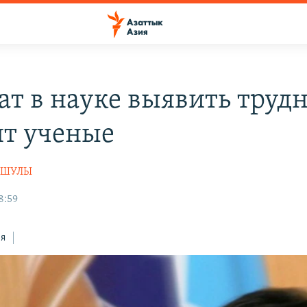
ат в науке выявить трудн
ят ученые
АШУЛЫ
8:59
ся