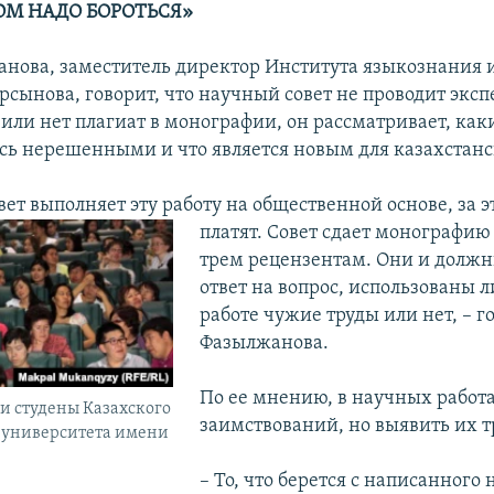
ОМ НАДО БОРОТЬСЯ»
нова, заместитель директор Института языкознания
рсынова, говорит, что научный совет не проводит эксп
 или нет плагиат в монографии, он рассматривает, как
ись нерешенными и что является новым для казахстанс
ет выполняет эту работу на общественной основе, за э
платят. Совет сдает монографию
трем рецензентам. Они и должн
ответ на вопрос, использованы л
работе чужие труды или нет, – г
Фазылжанова.
По ее мнению, в научных работ
и студены Казахского
заимствований, но выявить их т
 университета имени
– То, что берется с написанного 