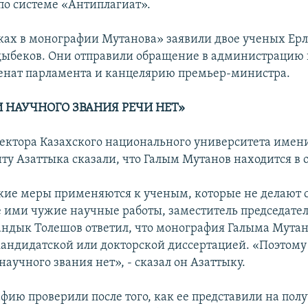
о системе «Антиплагиат».
ках в монографии Мутанова» заявили двое ученых Ер
ыбеков. Они отправили обращение в администрацию 
сенат парламента и канцелярию премьер-министра.
 НАУЧНОГО ЗВАНИЯ РЕЧИ НЕТ»
ектора Казахского национального университета имен
ту Азаттыка сказали, что Галым Мутанов находится в о
акие меры применяются к ученым, которые не делают 
 ими чужие научные работы, заместитель председател
ндык Толешов ответил, что монография Галыма Мутан
 кандидатской или докторской диссертацией. «Поэтому
аучного звания нет», - сказал он Азаттыку.
афию проверили после того, как ее представили на пол