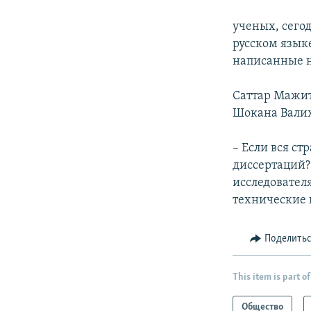
ученых, сего
русском языке
написанные н
Саттар Мажит
Шокана Валих
– Если вся ст
диссертаций?
исследовател
технические н
Поделить
This item is part of
Общество