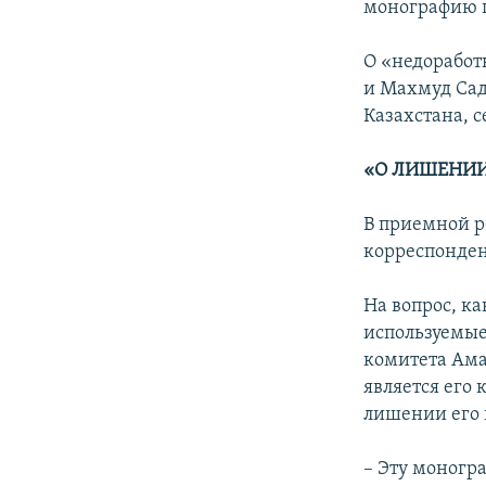
монографию п
О «недоработ
и Махмуд Сад
Казахстана, 
«О ЛИШЕНИИ
В приемной р
корреспонден
На вопрос, к
используемые
комитета Ама
является его
лишении его н
– Эту моногр