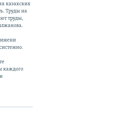
ах казахских
ь. Труды на
яют труды,
ылжанова.
 имени
 системно.
те
ы каждого
ли