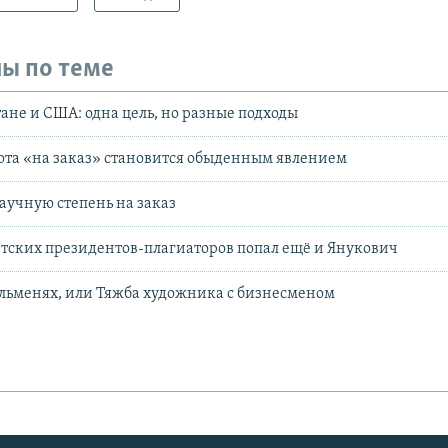
ы по теме
тане и США: одна цель, но разные подходы
ота «на заказ» становится обыденным явлением
аучную степень на заказ
етских президентов-плагиаторов попал ещё и Янукович
льменях, или Тяжба художника с бизнесменом