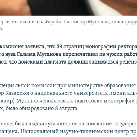
верситета имени аль-Фараби Галымкаир Мутанов демонстриру
а.
комиссия заявила, что 39 страниц монографии ректора
го вуза Галыма Мутанова перепечатаны из чужих рабо
ют, что поисками плагиата должны заниматься реценз
пециальной комиссии при министерстве образования 
тор Казахского национального университета имени аль
каир) Мутанов использовал в подготовке монографии
, было обнародовано 8 августа.
которая была выдвинута автором на соискание Государс
ращена. Национальный научно-технический центр пр