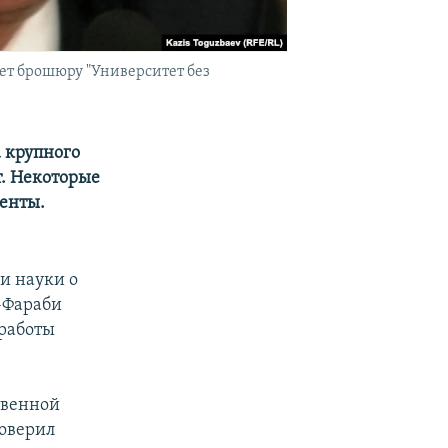
ет брошюру "Университет без
 крупного
т. Некоторые
енты.
и науки о
-Фараби
 работы
твенной
оверил