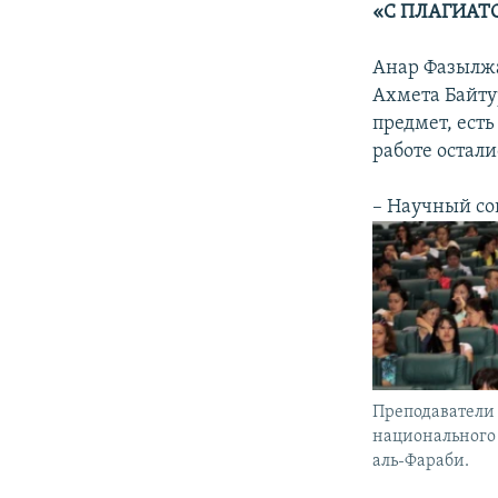
«С ПЛАГИАТ
Анар Фазылжа
Ахмета Байту
предмет, есть
работе остал
– Научный сов
Преподаватели 
национального
аль-Фараби.