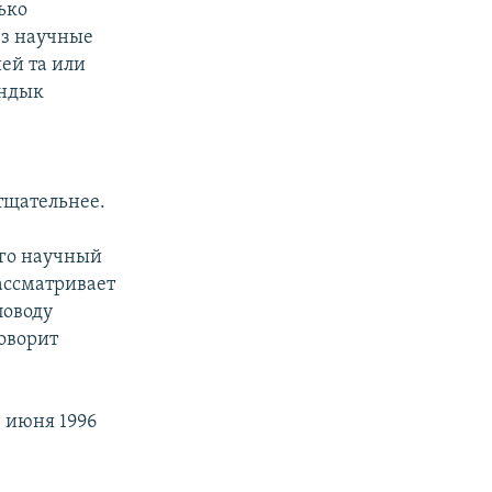
ько
ез научные
ией та или
андык
тщательнее.
ого научный
ассматривает
поводу
говорит
0 июня 1996