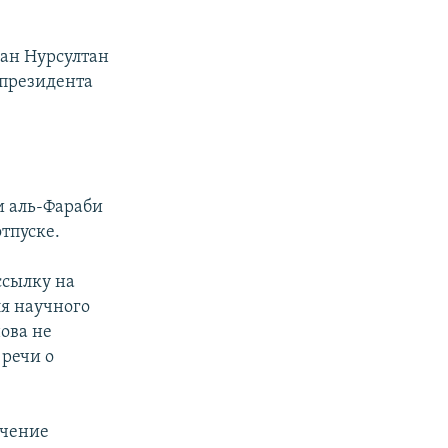
лан Нурсултан
президента
и аль-Фараби
тпуске.
ссылку на
я научного
ова не
 речи о
учение