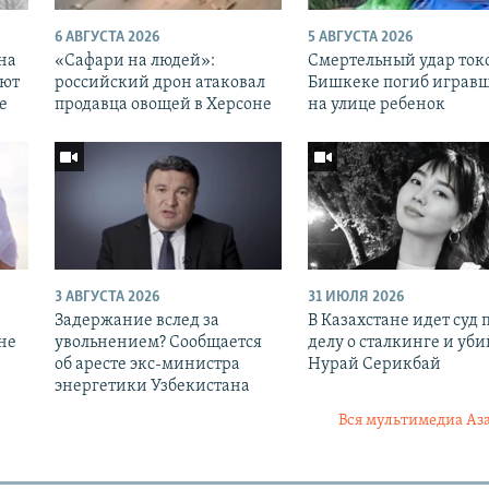
6 АВГУСТА 2026
5 АВГУСТА 2026
 на
«Cафари на людей»:
Смертельный удар токо
уют
российский дрон атаковал
Бишкеке погиб играв
е
продавца овощей в Херсоне
на улице ребенок
3 АВГУСТА 2026
31 ИЮЛЯ 2026
Задержание вслед за
В Казахстане идет суд 
 не
увольнением? Сообщается
делу о сталкинге и уби
об аресте экс-министра
Нурай Серикбай
энергетики Узбекистана
Вся мультимедиа Аз