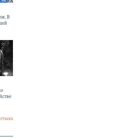
м. В
ший
по
йстве
аттыка