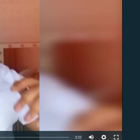
able
3:22