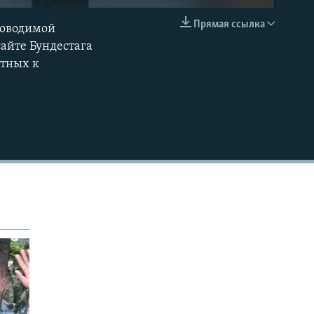
Прямая ссылка
роводимой
EMBED
айте Бундестага
стных к