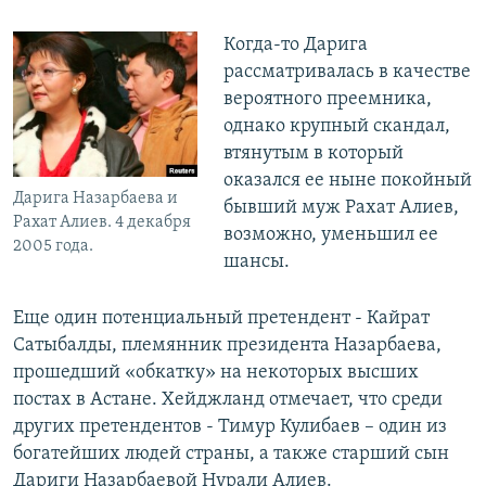
Когда-то Дарига
рассматривалась в качестве
вероятного преемника,
однако крупный скандал,
втянутым в который
оказался ее ныне покойный
Дарига Назарбаева и
бывший муж Рахат Алиев,
Рахат Алиев. 4 декабря
возможно, уменьшил ее
2005 года.
шансы.
Еще один потенциальный претендент - Кайрат
Сатыбалды, племянник президента Назарбаева,
прошедший «обкатку» на некоторых высших
постах в Астане. Хейджланд отмечает, что среди
других претендентов - Тимур Кулибаев – один из
богатейших людей страны, а также старший сын
Дариги Назарбаевой Нурали Алиев.