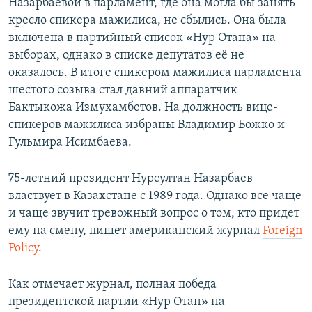
Назарбаевой в парламент, где она могла бы занять
кресло спикера мажилиса, не сбылись. Она была
включена в партийный список «Нур Отана» на
выборах, однако в списке депутатов её не
оказалось. В итоге спикером мажилиса парламента
шестого созыва стал давний аппаратчик
Бактыкожа Измухамбетов. На должность вице-
спикеров мажилиса избраны Владимир Божко и
Гульмира Исимбаева.
75-летний президент Нурсултан Назарбаев
властвует в Казахстане с 1989 года. Однако все чаще
и чаще звучит тревожный вопрос о том, кто придет
ему на смену, пишет американский журнал
Foreign
Policy
.
Как отмечает журнал, полная победа
президентской партии «Нур Отан» на