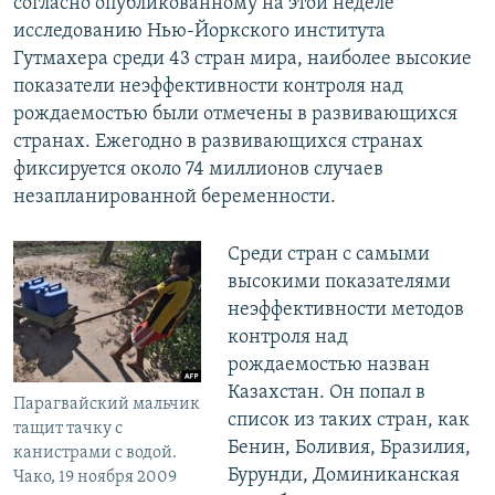
согласно опубликованному на этой неделе
исследованию Нью-Йоркского института
Гутмахера среди 43 стран мира, наиболее высокие
показатели неэффективности контроля над
рождаемостью были отмечены в развивающихся
странах. Ежегодно в развивающихся странах
фиксируется около 74 миллионов случаев
незапланированной беременности.
Среди стран с самыми
высокими показателями
неэффективности методов
контроля над
рождаемостью назван
Казахстан. Он попал в
Парагвайский мальчик
список из таких стран, как
тащит тачку с
Бенин, Боливия, Бразилия,
канистрами с водой.
Бурунди, Доминиканская
Чако, 19 ноября 2009