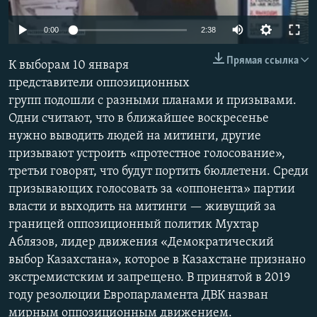
Auto
0:00
2:38
240p
Прямая ссылка
К выборам 10 января
360p
представители оппозиционных
групп подошли с разными планами и призывами.
480p
Auto
240p
360p
480p
Одни считают, что в ближайшее воскресенье
720p
нужно выводить людей на митинги, другие
720p
1080p
1080p
призывают устроить «протестное голосование»,
третьи говорят, что будут портить бюллетени. Среди
призывающих голосовать за «оппонента» партии
власти и выходить на митинги — живущий за
границей оппозиционный политик Мухтар
Аблязов, лидер движения «Демократический
выбор Казахстана», которое в Казахстане признано
экстремистским и запрещено. В принятой в 2019
году резолюции Европарламента ДВК назван
мирным оппозиционным движением.