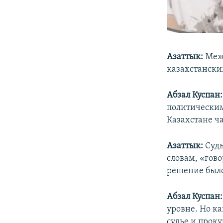
Азаттык:
Межд
казахстански
Абзал Куспан:
политическим
Казахстане ч
Азаттык:
Суд
словам, «гово
решение было
Абзал Куспан:
уровне. Но ка
судье и прок