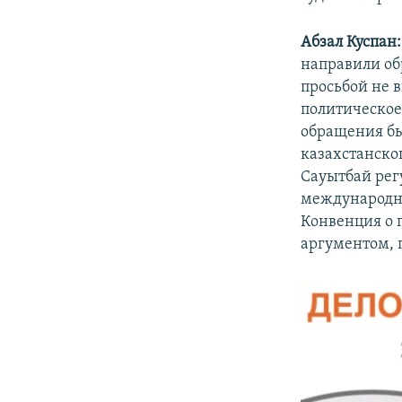
Абзал Куспан:
направили об
просьбой не 
политическое 
обращения бы
казахстанско
Сауытбай рег
международны
Конвенция о п
аргументом, 