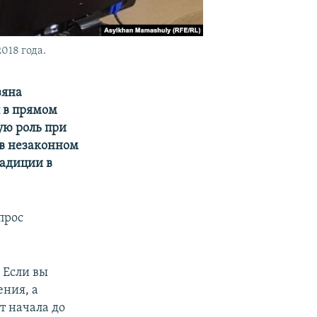
018 года.
зяна
л в прямом
ую роль при
 в незаконном
радиции в
прос
 Если вы
ения, а
т начала до