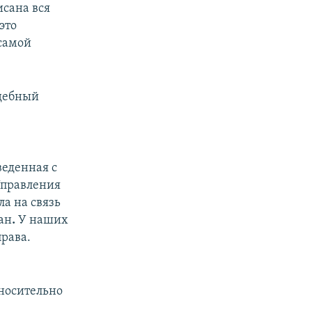
исана вся
это
 самой
удебный
веденная с
Управления
а на связь
ан
.
У наших
права.
носительно