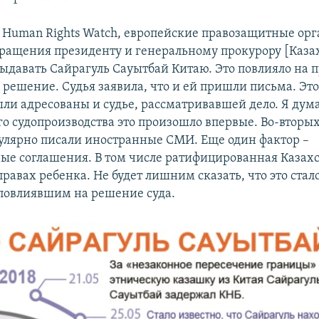
Human Rights Watch, европейские правозащитные ор
ращения президенту и генеральному прокурору [Казах
выдавать Сайрагуль Сауытбай Китаю. Это повлияло на 
решение. Судья заявила, что и ей пришли письма. Это 
ли адресованы и судье, рассматривавшей дело. Я дума
го судопроизводства это произошло впервые. Во-вторых
улярно писали иностранные СМИ. Еще один фактор –
е соглашения. В том числе ратифицированная Казах
равах ребенка. Не будет лишним сказать, что это ста
повлиявшим на решение суда.