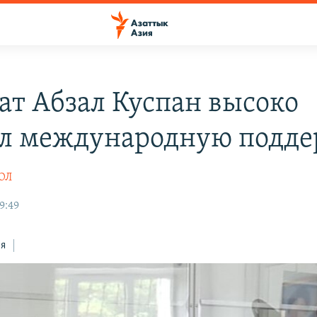
ат Абзал Куспан высоко
л международную подд
ОЛ
19:49
ся