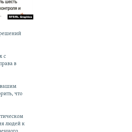
 решений
х с
права в
о вашим
орить, что
итическом
ия людей к
венного