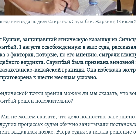
заседании суда по делу Сайрагуль Сауытбай. Жаркент, 13 июля 2
л Куспан, защищавший этническую казашку из Синьц
ытбай, 1 августа освобожденную в зале суда, рассказа
ка о факторах, которые, по его мнению, сыграли главн
дебного вердикта. Сауытбай была признана виновной
казахстанско-китайской границы. Она избежала экст
 приговорена к шести месяцам условно.
идической точки зрения можем ли мы сказать, что во
уытбай решен положительно?
Мы не можем сказать, что дело полностью завершено.
 других процессах судьи обычно зачитывали постановл
ент выдавался позже. Вчера судья зачитала решение о