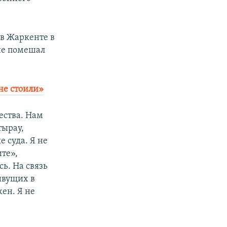
 в Жаркенте в
не помешал
 не стоили»
ества. Нам
тырау,
е суда. Я не
ите»,
ь. На связь
ивущих в
ен. Я не