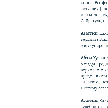
конца. Все фа
ситуация [ка
использовать,
Сайрагуль, ее
Азаттык:
Како
вердикт? Ваш
международно
Абзал Куспан:
международны
верховного к
представител
адвокатов не
Поэтому сове
Азаттык:
Каки
судебного ра