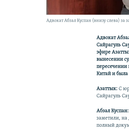
Адвокат Абзал Куспан (внизу слева) за 
Адвокат Абза
Сайрагуль Сау
эфире Азатты
вынесении су
пересечении 
Китай и была
Азаттык:
С юр
Сайрагуль Са
Абзал Куспан:
заметили, на
полный докум