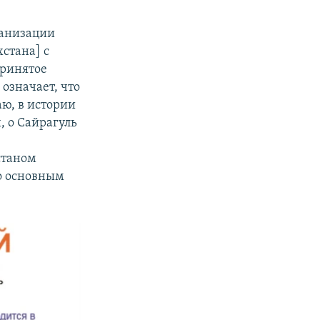
ганизации
стана] с
принятое
означает, что
ю, в истории
, о Сайрагуль
станом
ло основным