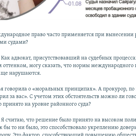
ународное право часто применяется при вынесении
ми судами?
Как адвокат, присутствовавший на судебных процесса
 оттенком, могу сказать, что нормы международного 
аще нарушаются.
ья говорила о «моральных принципах». А прокурор, п
рил за вас». С учетом этих обстоятельств можно ли гов
 принято на уровне районного суда?
Я считаю, что решение было принято на высоком пол
к бы то ни было, это способствовало укреплению довер
урору. Это фактор, способствующий повышению общест