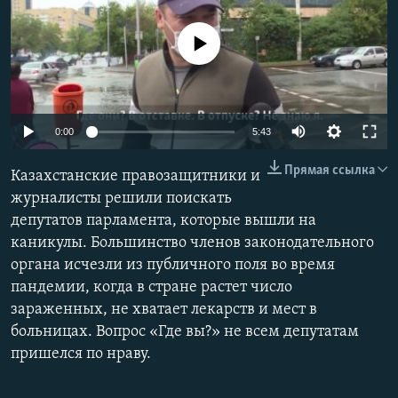
No media source currently available
Auto
0:00
5:43
240p
Прямая ссылка
Казахстанские правозащитники и
360p
журналисты решили поискать
депутатов парламента, которые вышли на
480p
Auto
240p
360p
480p
каникулы. Большинство членов законодательного
720p
органа исчезли из публичного поля во время
720p
1080p
1080p
пандемии, когда в стране растет число
зараженных, не хватает лекарств и мест в
больницах. Вопрос «Где вы?» не всем депутатам
пришелся по нраву.