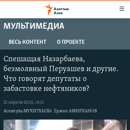
Доступность
ссылок
Вернуться
МУЛЬТИМЕДИА
к
ЦЕНТРАЛЬНАЯ АЗИЯ
основному
НОВОСТИ
КАЗАХСТАН
ВЕСЬ КОНТЕНТ
О ПРОЕКТЕ
содержанию
ВОЙНА В УКРАИНЕ
Вернутся
КЫРГЫЗСТАН
Спешащая Назарбаева,
к
НА ДРУГИХ ЯЗЫКАХ
УЗБЕКИСТАН
главной
безмолвный Перуашев и другие.
ТАДЖИКИСТАН
ҚАЗАҚША
навигации
Что говорят депутаты о
ПОДПИШИТЕСЬ НА НАС В СОЦСЕТЯХ
Вернутся
КЫРГЫЗЧА
забастовке нефтяников?
к
ЎЗБЕКЧА
поиску
21 апреля 2021, 14:11
ТОҶИКӢ
Все сайты РСЕ/РС
Асемгуль МУХИТКЫЗЫ
Ержан АМИРХАНОВ
TÜRKMENÇE