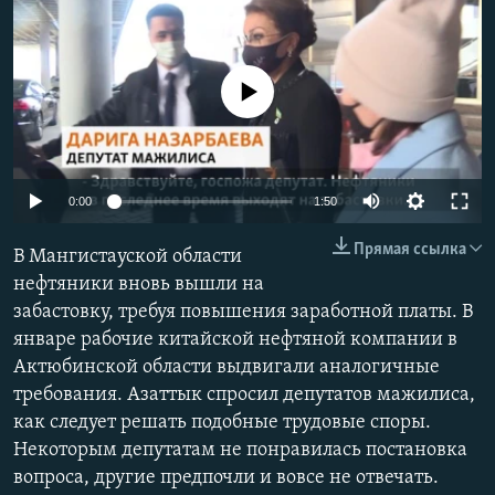
No media source currently available
Auto
0:00
1:50
240p
Прямая ссылка
В Мангистауской области
360p
нефтяники вновь вышли на
забастовку, требуя повышения заработной платы. В
480p
Auto
240p
360p
480p
январе рабочие китайской нефтяной компании в
720p
Актюбинской области выдвигали аналогичные
720p
1080p
1080p
требования. Азаттык спросил депутатов мажилиса,
как следует решать подобные трудовые споры.
Некоторым депутатам не понравилась постановка
вопроса, другие предпочли и вовсе не отвечать.