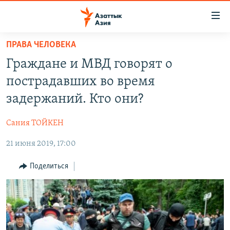
Доступность
ссылок
Вернуться
ПРАВА ЧЕЛОВЕКА
к
ЦЕНТРАЛЬНАЯ АЗИЯ
Граждане и МВД говорят о
основному
НОВОСТИ
КАЗАХСТАН
содержанию
пострадавших во время
ВОЙНА В УКРАИНЕ
Вернутся
КЫРГЫЗСТАН
задержаний. Кто они?
к
НА ДРУГИХ ЯЗЫКАХ
УЗБЕКИСТАН
главной
Сания ТОЙКЕН
ТАДЖИКИСТАН
ҚАЗАҚША
навигации
ПОДПИШИТЕСЬ НА НАС В СОЦСЕТЯХ
Вернутся
21 июня 2019, 17:00
КЫРГЫЗЧА
к
ЎЗБЕКЧА
Поделиться
поиску
ТОҶИКӢ
Все сайты РСЕ/РС
TÜRKMENÇE