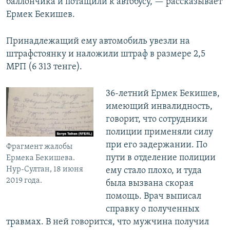
баллончика и потащили к автобусу, — рассказывает
Ермек Бекишев.
Принадлежащий ему автомобиль увезли на
штрафстоянку и наложили штраф в размере 2,5
МРП (6 313 тенге).
36-летний Ермек Бекишев,
имеющий инвалидность,
говорит, что сотрудники
полиции применяли силу
при его задержании. По
Фрагмент жалобы
пути в отделение полиции
Ермека Бекишева.
Нур-Султан, 18 июня
ему стало плохо, и туда
2019 года.
была вызвана скорая
помощь. Врач выписал
справку о полученных
травмах. В ней говорится, что мужчина получил