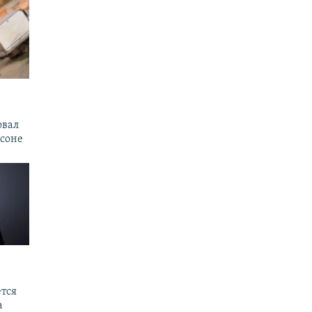
овал
рсоне
тся
а