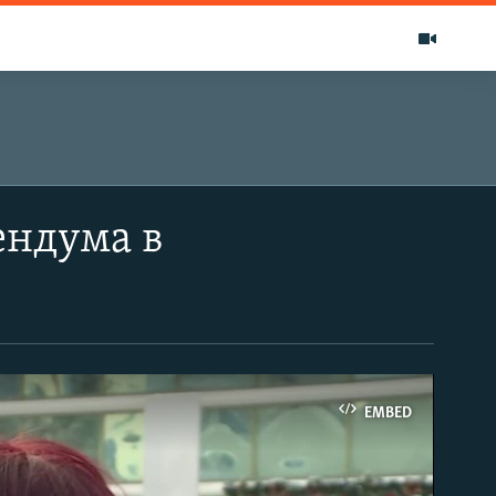
ендума в
EMBED