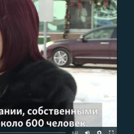
able
3:22