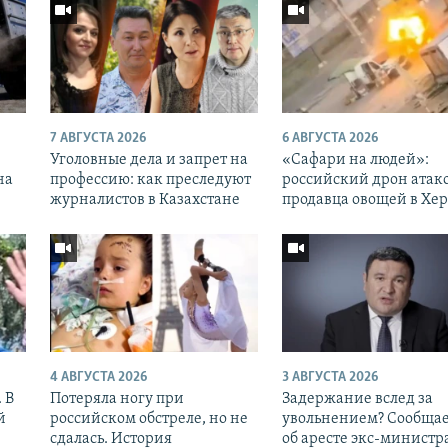
7 АВГУСТА 2026
6 АВГУСТА 2026
Уголовные дела и запрет на
«Cафари на людей»:
на
профессию: как преследуют
российский дрон атак
журналистов в Казахстане
продавца овощей в Хе
4 АВГУСТА 2026
3 АВГУСТА 2026
 В
Потеряла ногу при
Задержание вслед за
й
российском обстреле, но не
увольнением? Сообщае
сдалась. История
об аресте экс-министр