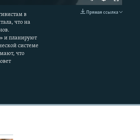
Прямая ссылка
тивистам в
EMBED
ала, что на
нов.
» и планируют
ческой системе
мают, что
овет