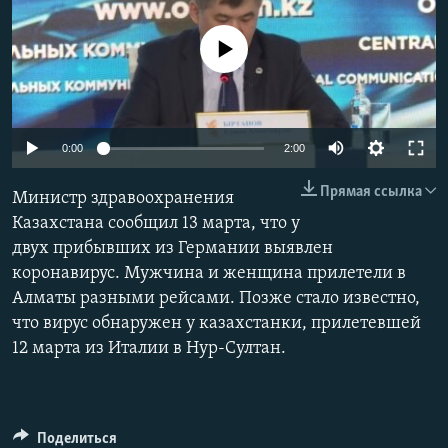
No media source currently available
Auto
0:00
2:00
270p
Прямая ссылка
Министр здравоохранения
360p
Казахстана сообщил 13 марта, что у
двух прибывших из Германии выявлен
404p
Auto
270p
360p
404p
коронавирус. Мужчина и женщина прилетели в
1080p
Алматы разными рейсами. Позже стало известно,
1080p
что вирус обнаружен у казахстанки, прилетевшей
12 марта из Италии в Нур-Султан.
Поделиться