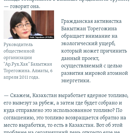
— говорит она.
Гражданская активистка
Бакытжан Торегожина
обращает внимание на
экологический ущерб,
Руководитель
который может причинить
общественной
организации
данный проект,
"Ар.Рух.Хак" Бахытжан
осуществляемый с целью
Торегожина. Алматы, 6
развития мировой атомной
апреля 2011 года.
энергетики.
— Скажем, Казахстан выработает ядерное топливо,
его вывезут за рубеж, а затем где будет собрано и
куда отправлено это использованное топливо? По
соглашению, это топливо возвращается обратно на
место выработки, то есть в Казахстан. Вот об этой
проблеме на сегодняшний день открыто еще не