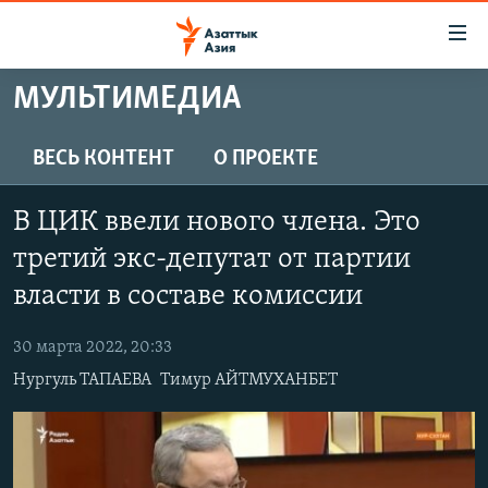
Доступность
ссылок
Вернуться
МУЛЬТИМЕДИА
к
ЦЕНТРАЛЬНАЯ АЗИЯ
основному
НОВОСТИ
КАЗАХСТАН
ВЕСЬ КОНТЕНТ
О ПРОЕКТЕ
содержанию
ВОЙНА В УКРАИНЕ
Вернутся
КЫРГЫЗСТАН
В ЦИК ввели нового члена. Это
к
НА ДРУГИХ ЯЗЫКАХ
УЗБЕКИСТАН
главной
третий экс-депутат от партии
ТАДЖИКИСТАН
ҚАЗАҚША
навигации
власти в составе комиссии
ПОДПИШИТЕСЬ НА НАС В СОЦСЕТЯХ
Вернутся
КЫРГЫЗЧА
к
30 марта 2022, 20:33
ЎЗБЕКЧА
поиску
Нургуль ТАПАЕВА
Тимур АЙТМУХАНБЕТ
ТОҶИКӢ
Все сайты РСЕ/РС
TÜRKMENÇE