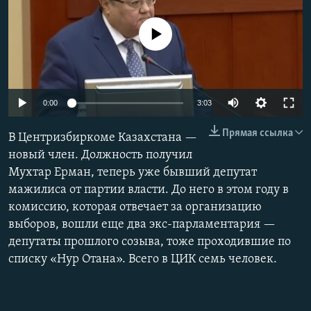
No media source currently available
Auto
0:00
3:03
240p
Прямая ссылка
В Центризбиркоме Казахстана —
360p
новый член. Должность получил
Мухтар Ерман, теперь уже бывший депутат
480p
Auto
240p
360p
480p
мажилиса от партии власти. До него в этом году в
720p
комиссию, которая отвечает за организацию
720p
1080p
1080p
выборов, вошли еще два экс-парламентария —
депутаты прошлого созыва, тоже проходившие по
списку «Нур Отана». Всего в ЦИК семь человек.