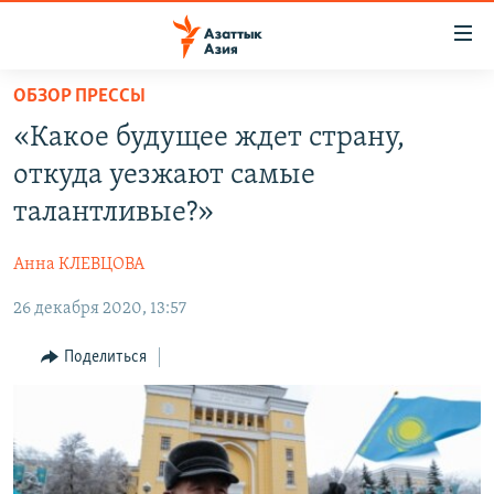
Доступность
ссылок
Вернуться
ОБЗОР ПРЕССЫ
к
ЦЕНТРАЛЬНАЯ АЗИЯ
«Какое будущее ждет страну,
основному
НОВОСТИ
КАЗАХСТАН
содержанию
откуда уезжают самые
ВОЙНА В УКРАИНЕ
Вернутся
КЫРГЫЗСТАН
талантливые?»
к
НА ДРУГИХ ЯЗЫКАХ
УЗБЕКИСТАН
главной
Анна КЛЕВЦОВА
ТАДЖИКИСТАН
ҚАЗАҚША
навигации
ПОДПИШИТЕСЬ НА НАС В СОЦСЕТЯХ
Вернутся
26 декабря 2020, 13:57
КЫРГЫЗЧА
к
ЎЗБЕКЧА
Поделиться
поиску
ТОҶИКӢ
Все сайты РСЕ/РС
TÜRKMENÇE