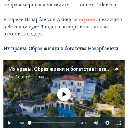
неправомерных действиях», — пишет Tatler.com.
В апреле Назарбаева и Алиев
выиграли
апелляцию
в Высоком суде Лондона, который постановил
отменить ордера.
Их нравы. Образ жизни и богатства Назарбаевых
Их нравы. Образ жизни и богатства Назарбаевых
by
Радио Азаттык
No media source currently available
Auto
0:00
3:00