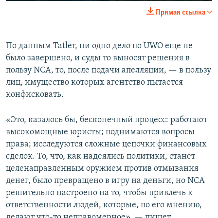
240p
Прямая ссылка
360p
Auto
240p
360p
480p
480p
По данным Tatler, ни одно дело по UWO еще не
было завершено, и суды то выносят решения в
720p
720p
1080p
пользу NCA, то, после подачи апелляции, — в пользу
1080p
лиц, имущество которых агентство пытается
конфисковать.
«Это, казалось бы, бесконечный процесс: работают
высокомощные юристы; поднимаются вопросы
права; исследуются сложные цепочки финансовых
сделок. То, что, как надеялись политики, станет
целенаправленным оружием против отмывания
денег, было превращено в игру на деньги, но NCA
решительно настроено на то, чтобы привлечь к
ответственности людей, которые, по его мнению,
делают что-то неправомерное», — пишет