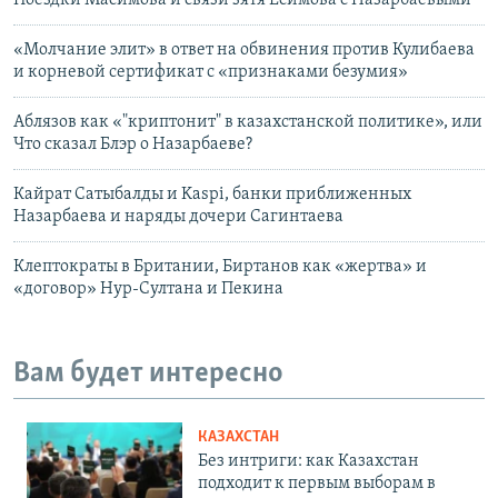
Поездки Масимова и связи зятя Есимова с Назарбаевыми
«Молчание элит» в ответ на обвинения против Кулибаева
и корневой сертификат с «признаками безумия»
Аблязов как «"криптонит" в казахстанской политике», или
Что сказал Блэр о Назарбаеве?
Кайрат Сатыбалды и Kaspi, банки приближенных
Назарбаева и наряды дочери Сагинтаева
Клептократы в Британии, Биртанов как «жертва» и
«договор» Нур-Султана и Пекина
Вам будет интересно
КАЗАХСТАН
Без интриги: как Казахстан
подходит к первым выборам в