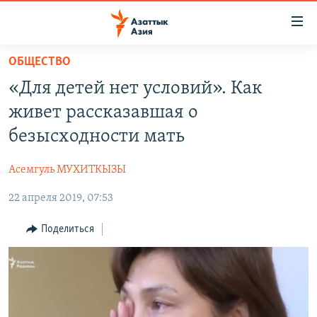
Доступность
ссылок
Вернуться
ОБЩЕСТВО
к
ЦЕНТРАЛЬНАЯ АЗИЯ
«Для детей нет условий». Как
основному
НОВОСТИ
КАЗАХСТАН
содержанию
живет рассказавшая о
ВОЙНА В УКРАИНЕ
Вернутся
КЫРГЫЗСТАН
безысходности мать
к
НА ДРУГИХ ЯЗЫКАХ
УЗБЕКИСТАН
главной
Асемгуль МУХИТКЫЗЫ
ТАДЖИКИСТАН
ҚАЗАҚША
навигации
ПОДПИШИТЕСЬ НА НАС В СОЦСЕТЯХ
Вернутся
22 апреля 2019, 07:53
КЫРГЫЗЧА
к
ЎЗБЕКЧА
Поделиться
поиску
ТОҶИКӢ
Все сайты РСЕ/РС
TÜRKMENÇE